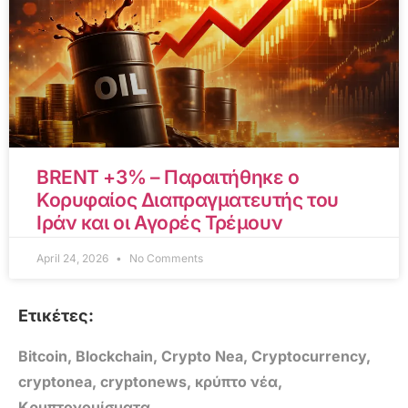
BRENT +3% – Παραιτήθηκε ο
Κορυφαίος Διαπραγματευτής του
Ιράν και οι Αγορές Τρέμουν
April 24, 2026
No Comments
Ετικέτες:
Bitcoin
,
Blockchain
,
Crypto Nea
,
Cryptocurrency
,
cryptonea
,
cryptonews
,
κρύπτο νέα
,
Κρυπτονομίσματα