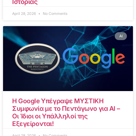
Ιστορίας
April 28, 2026
No Comments
AI
Η Google Υπέγραψε ΜΥΣΤΙΚΗ
Συμφωνία με το Πεντάγωνο για AI –
Οι Ίδιοι οι Υπάλληλοί της
Εξεγείρονται!
April 28, 2026
No Comments