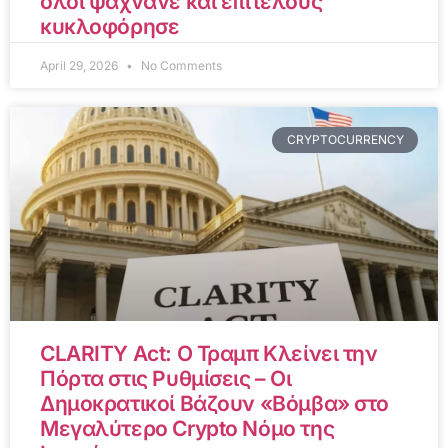
όλοι ψάχνανε και επιτέλους
κυκλοφόρησε
April 29, 2026
No Comments
CRYPTOCURRENCY
CLARITY Act: Ο Τραμπ Κλείνει την
Πόρτα στις Ρυθμίσεις – Οι
Δημοκρατικοί Βάζουν «Βόμβα» στο
Μεγαλύτερο Crypto Νόμο της