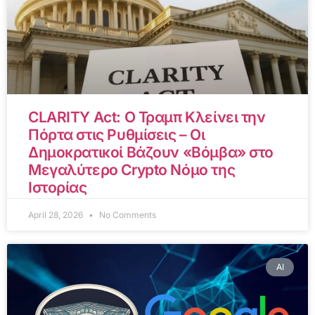
CLARITY Act: Ο Τραμπ Κλείνει την
Πόρτα στις Ρυθμίσεις – Οι
Δημοκρατικοί Βάζουν «Βόμβα» στο
Μεγαλύτερο Crypto Νόμο της
Ιστορίας
April 28, 2026
No Comments
AI