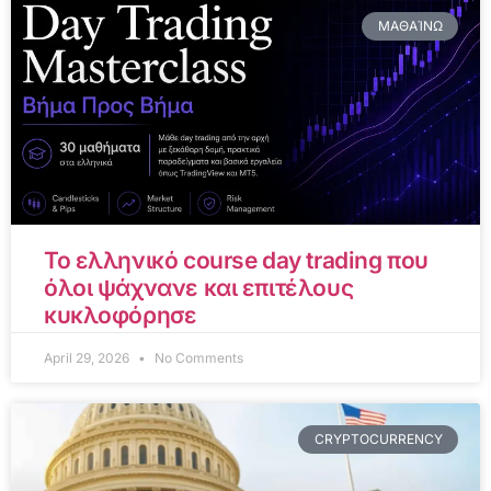
ΜΑΘΑΊΝΩ
Το ελληνικό course day trading που
όλοι ψάχνανε και επιτέλους
κυκλοφόρησε
April 29, 2026
No Comments
CRYPTOCURRENCY