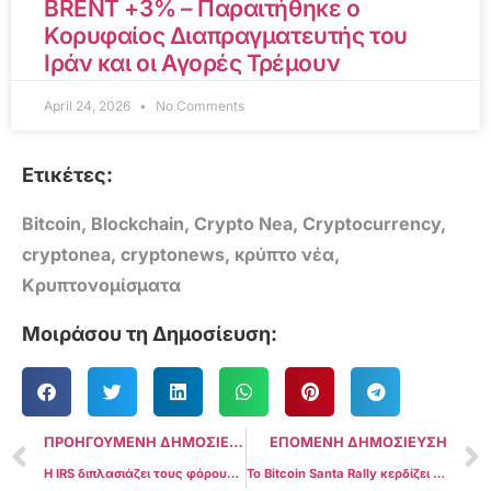
BRENT +3% – Παραιτήθηκε ο
Κορυφαίος Διαπραγματευτής του
Ιράν και οι Αγορές Τρέμουν
April 24, 2026
No Comments
Ετικέτες:
Bitcoin
,
Blockchain
,
Crypto Nea
,
Cryptocurrency
,
cryptonea
,
cryptonews
,
κρύπτο νέα
,
Κρυπτονομίσματα
Μοιράσου τη Δημοσίευση:
ΠΡΟΗΓΟΥΜΕΝΗ ΔΗΜΟΣΙΕΥΣΗ
ΕΠΟΜΕΝΗ ΔΗΜΟΣΙΕΥΣΗ
Η IRS διπλασιάζει τους φόρους crypto staking
Το Bitcoin Santa Rally κερδίζει ορμή καθώς οι αγοραστές ωθούν το BTC στα $99K