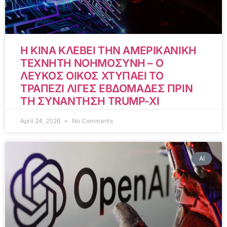
Η ΚΙΝΑ ΚΛΕΒΕΙ ΤΗΝ ΑΜΕΡΙΚΑΝΙΚΗ
ΤΕΧΝΗΤΗ ΝΟΗΜΟΣΥΝΗ – Ο
ΛΕΥΚΟΣ ΟΙΚΟΣ ΧΤΥΠΑΕΙ ΤΟ
ΤΡΑΠΕΖΙ ΛΙΓΕΣ ΕΒΔΟΜΑΔΕΣ ΠΡΙΝ
ΤΗ ΣΥΝΑΝΤΗΣΗ TRUMP-XI
April 24, 2026
No Comments
AI