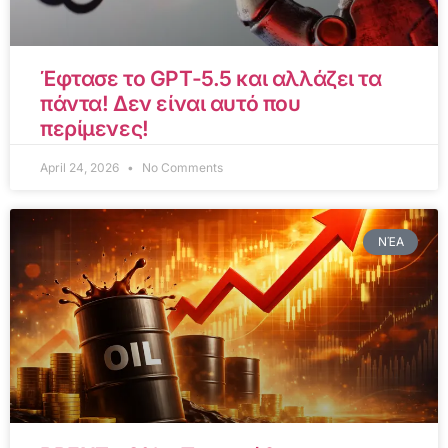
Έφτασε το GPT-5.5 και αλλάζει τα
πάντα! Δεν είναι αυτό που
περίμενες!
April 24, 2026
No Comments
ΝΈΑ