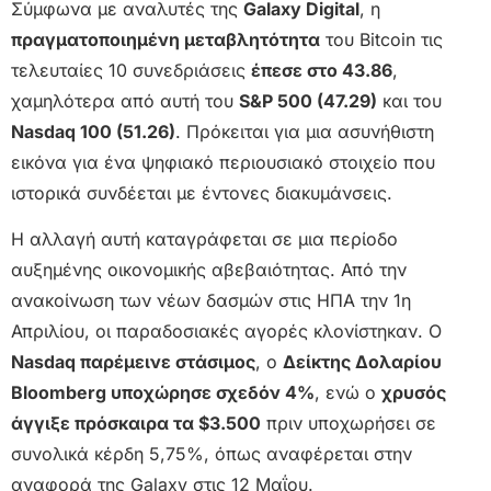
Σύμφωνα με αναλυτές της
Galaxy Digital
, η
πραγματοποιημένη μεταβλητότητα
του Bitcoin τις
τελευταίες 10 συνεδριάσεις
έπεσε στο 43.86
,
χαμηλότερα από αυτή του
S&P 500 (47.29)
και του
Nasdaq 100 (51.26)
. Πρόκειται για μια ασυνήθιστη
εικόνα για ένα ψηφιακό περιουσιακό στοιχείο που
ιστορικά συνδέεται με έντονες διακυμάνσεις.
Η αλλαγή αυτή καταγράφεται σε μια περίοδο
αυξημένης οικονομικής αβεβαιότητας. Από την
ανακοίνωση των νέων δασμών στις ΗΠΑ την 1η
Απριλίου, οι παραδοσιακές αγορές κλονίστηκαν. Ο
Nasdaq παρέμεινε στάσιμος
, ο
Δείκτης Δολαρίου
Bloomberg υποχώρησε σχεδόν 4%
, ενώ ο
χρυσός
άγγιξε πρόσκαιρα τα $3.500
πριν υποχωρήσει σε
συνολικά κέρδη 5,75%, όπως αναφέρεται στην
αναφορά της Galaxy στις 12 Μαΐου.