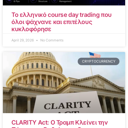
Το ελληνικό course day trading που
όλοι ψάχνανε και επιτέλους
κυκλοφόρησε
April 29, 2026
No Comments
CRYPTOCURRENCY
CLARITY Act: Ο Τραμπ Κλείνει την