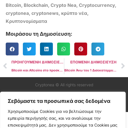
Bitcoin
,
Blockchain
,
Crypto Nea
,
Cryptocurrency
,
cryptonea
,
cryptonews
,
κρύπτο νέα
,
Κρυπτονομίσματα
Μοιράσου τη Δημοσίευση:
ΠΡΟΗΓΟΥΜΕΝΗ ΔΗΜΟΣΙΕΥΣΗ
ΕΠΟΜΕΝΗ ΔΗΜΟΣΙΕΥΣΗ
Bitcoin και Altcoins στο προσκήνιο μετά τη συμφωνία δασμών ΗΠΑ-Κίνας
Bitcoin Άνω του 1 Δισεκατομμυρίου Δολαρίων Αποσύρθηκαν από την Coinbase Καθώς Αυξάνεται η Θεσμική Ζήτηση
Cryptonea © All rights reserved
Σεβόμαστε τα προσωπικά σας δεδομένα
Χρησιμοποιούμε Cookies για να βελτιώσουμε την
εμπειρία περιήγησής σας, και να αναλύουμε την
επισκεψιμότητά μας. Δεν χρησιμοποιούμε τα Cookies μας