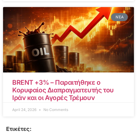
ΝΈΑ
BRENT +3% – Παραιτήθηκε ο
Κορυφαίος Διαπραγματευτής του
Ιράν και οι Αγορές Τρέμουν
April 24, 2026
No Comments
Ετικέτες: