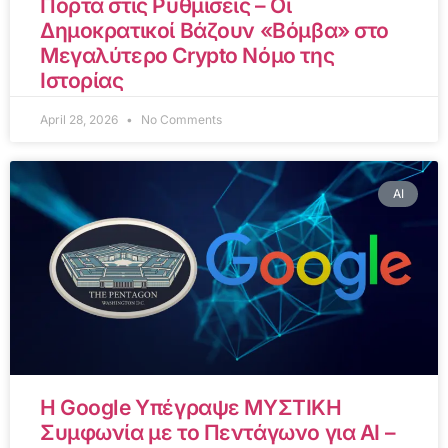
Πόρτα στις Ρυθμίσεις – Οι
Δημοκρατικοί Βάζουν «Βόμβα» στο
Μεγαλύτερο Crypto Νόμο της
Ιστορίας
April 28, 2026
No Comments
AI
Η Google Υπέγραψε ΜΥΣΤΙΚΗ
Συμφωνία με το Πεντάγωνο για AI –