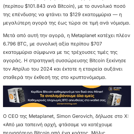
(περίπου $101.843 ανά Bitcoin), με το συνολικό ποσό
της επένδυσης να φτάνει τα $129 εκατομμύρια — η
μεγαλύτερη αγορά της έως τώρα σε τιμή ανά νόμισμα.
Μετά από αυτή την αγορά, η Metaplanet κατέχει πλέον
6.796 BTC, με συνολική αξία περίπου $707
εκατομμύρια σύμφωνα με τις τρέχουσες τιμές της
αγοράς. Η στρατηγική συσσώρευσης Bitcoin ξεκίνησε
τον Απρίλιο του 2024 και έκτοτε η εταιρεία αυξάνει
σταθερά την έκθεσή της στο κρυπτονόμισμα.
Ο CEO της Metaplanet, Simon Gerovich, δήλωσε στο X:
«Από μια ταπεινή αρχή, φτάσαμε να κατέχουμε
περισσότερο Bitcoin από ένα κράτος. Μόλις