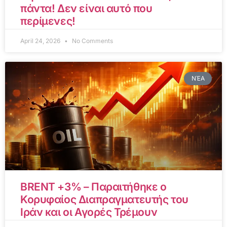
πάντα! Δεν είναι αυτό που
περίμενες!
April 24, 2026
No Comments
ΝΈΑ
BRENT +3% – Παραιτήθηκε ο
Κορυφαίος Διαπραγματευτής του
Ιράν και οι Αγορές Τρέμουν