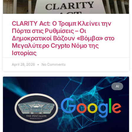
CLARITY Act: Ο Τραμπ Κλείνει την
Πόρτα στις Ρυθμίσεις – Οι
Δημοκρατικοί Βάζουν «Βόμβα» στο
Μεγαλύτερο Crypto Νόμο της
Ιστορίας
April 28, 2026
No Comments
AI