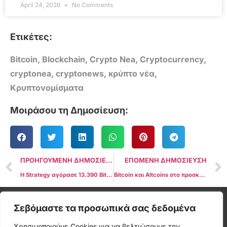
April 24, 2026
No Comments
Ετικέτες:
Bitcoin
,
Blockchain
,
Crypto Nea
,
Cryptocurrency
,
cryptonea
,
cryptonews
,
κρύπτο νέα
,
Κρυπτονομίσματα
Μοιράσου τη Δημοσίευση:
ΠΡΟΗΓΟΥΜΕΝΗ ΔΗΜΟΣΙΕΥΣΗ
ΕΠΟΜΕΝΗ ΔΗΜΟΣΙΕΥΣΗ
Η Strategy αγόρασε 13.390 Bitcoin αξίας $1,34 δισ. καθώς το BTC ξεπέρασε τις $100.000
Bitcoin και Altcoins στο προσκήνιο μετά τη συμφωνία δασμών ΗΠΑ-Κίνας
Cryptonea © All rights reserved
Σεβόμαστε τα προσωπικά σας δεδομένα
Χρησιμοποιούμε Cookies για να βελτιώσουμε την