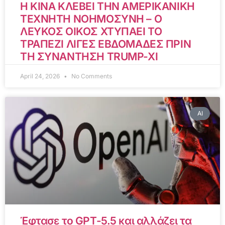
Η ΚΙΝΑ ΚΛΕΒΕΙ ΤΗΝ ΑΜΕΡΙΚΑΝΙΚΗ
ΤΕΧΝΗΤΗ ΝΟΗΜΟΣΥΝΗ – Ο
ΛΕΥΚΟΣ ΟΙΚΟΣ ΧΤΥΠΑΕΙ ΤΟ
ΤΡΑΠΕΖΙ ΛΙΓΕΣ ΕΒΔΟΜΑΔΕΣ ΠΡΙΝ
ΤΗ ΣΥΝΑΝΤΗΣΗ TRUMP-XI
April 24, 2026
No Comments
AI
Έφτασε το GPT-5.5 και αλλάζει τα