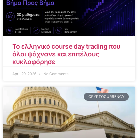
Το ελληνικό course day trading που
όλοι ψάχνανε και επιτέλους
κυκλοφόρησε
April 29, 2026
No Comments
CRYPTOCURRENCY