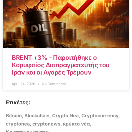
BRENT +3% – Παραιτήθηκε ο
Κορυφαίος Διαπραγματευτής του
Ιράν και οι Αγορές Τρέμουν
April 24, 2026
No Comments
Ετικέτες:
Bitcoin
,
Blockchain
,
Crypto Nea
,
Cryptocurrency
,
cryptonea
,
cryptonews
,
κρύπτο νέα
,
Κρυπτονομίσματα