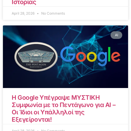
Ιστορίας
April 28, 2026
No Comments
AI
Η Google Υπέγραψε ΜΥΣΤΙΚΗ
Συμφωνία με το Πεντάγωνο για AI –
Οι Ίδιοι οι Υπάλληλοί της
Εξεγείρονται!
April 28, 2026
No Comments