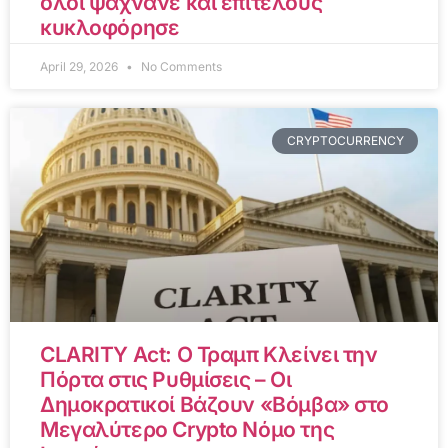
όλοι ψάχνανε και επιτέλους
κυκλοφόρησε
April 29, 2026
No Comments
CRYPTOCURRENCY
CLARITY Act: Ο Τραμπ Κλείνει την
Πόρτα στις Ρυθμίσεις – Οι
Δημοκρατικοί Βάζουν «Βόμβα» στο
Μεγαλύτερο Crypto Νόμο της