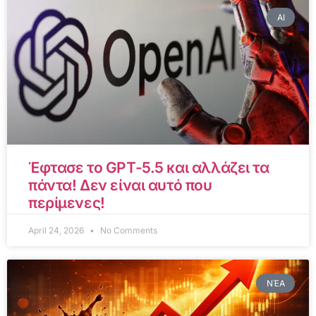
AI
Έφτασε το GPT-5.5 και αλλάζει τα
πάντα! Δεν είναι αυτό που
περίμενες!
April 24, 2026
No Comments
ΝΈΑ