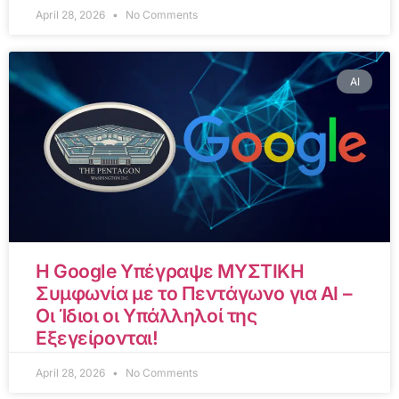
April 28, 2026
No Comments
AI
Η Google Υπέγραψε ΜΥΣΤΙΚΗ
Συμφωνία με το Πεντάγωνο για AI –
Οι Ίδιοι οι Υπάλληλοί της
Εξεγείρονται!
April 28, 2026
No Comments