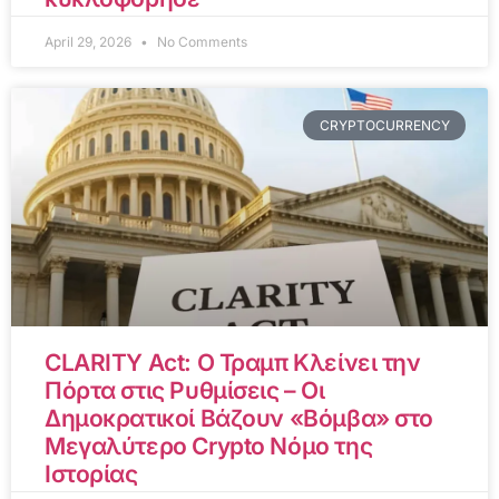
April 29, 2026
No Comments
CRYPTOCURRENCY
CLARITY Act: Ο Τραμπ Κλείνει την
Πόρτα στις Ρυθμίσεις – Οι
Δημοκρατικοί Βάζουν «Βόμβα» στο
Μεγαλύτερο Crypto Νόμο της
Ιστορίας