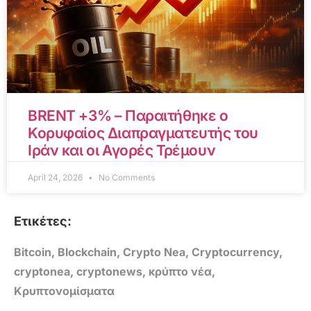
BRENT +3% – Παραιτήθηκε ο
Κορυφαίος Διαπραγματευτής του
Ιράν και οι Αγορές Τρέμουν
April 24, 2026
No Comments
Ετικέτες:
Bitcoin
,
Blockchain
,
Crypto Nea
,
Cryptocurrency
,
cryptonea
,
cryptonews
,
κρύπτο νέα
,
Κρυπτονομίσματα