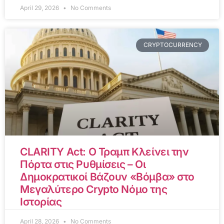
April 29, 2026
No Comments
CRYPTOCURRENCY
CLARITY Act: Ο Τραμπ Κλείνει την
Πόρτα στις Ρυθμίσεις – Οι
Δημοκρατικοί Βάζουν «Βόμβα» στο
Μεγαλύτερο Crypto Νόμο της
Ιστορίας
April 28, 2026
No Comments