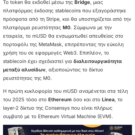
Το token θα εκδοθεί μέσω της
Bridge
, μιας
πλατφόρμας έκδοσης stablecoins που εξαγοράστηκε
πρόσφατα από τη Stripe, και θα υποστηρίζεται από την
πλατφόρμα ρευστότητας
M0
. Σύμφωνα με την
εταιρεία, το mUSD θα ενσωματωθεί απευθείας στο
πορτοφόλι της MetaMask, επιτρέποντας την εύκολη
χρήση του σε εφαρμογές Web3. Επιπλέον, το
stablecoin έχει σχεδιαστεί για
διαλειτουργικότητα
μεταξύ αλυσίδων
, αξιοποιώντας το δίκτυο
ρευστότητας της M0.
Η πρώτη κυκλοφορία του mUSD αναμένεται στα τέλη
του 2025 τόσο στο
Ethereum
όσο και στο
Linea
, το
layer-2 δίκτυο της Consensys που είναι πλήρως
συμβατό με το Ethereum Virtual Machine (EVM).