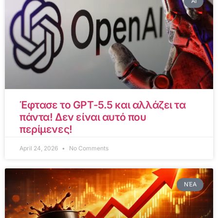
AI
Έφτασε το GPT-5.5 και αλλάζει τα
πάντα! Δεν είναι αυτό που
περίμενες!
April 24, 2026
No Comments
ΝΈΑ