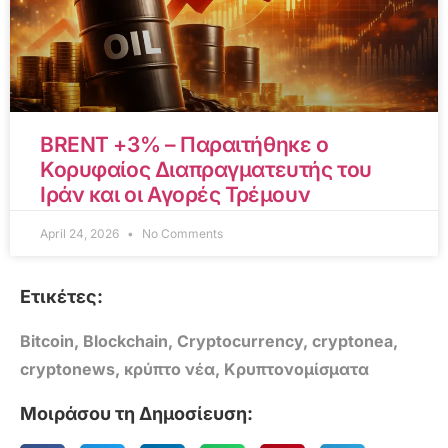
BRENT +3% – Παραιτήθηκε ο
Κορυφαίος Διαπραγματευτής του
Ιράν και οι Αγορές Τρέμουν
April 24, 2026
No Comments
Ετικέτες:
Bitcoin
,
Blockchain
,
Cryptocurrency
,
cryptonea
,
cryptonews
,
κρύπτο νέα
,
Κρυπτονομίσματα
Μοιράσου τη Δημοσίευση: