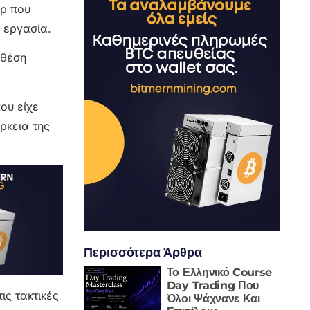
ρ που
 εργασία.
 θέση
ου είχε
ρκεια της
Περισσότερα Άρθρα
Το Ελληνικό Course
Day Trading Που
ις τακτικές
Όλοι Ψάχνανε Και