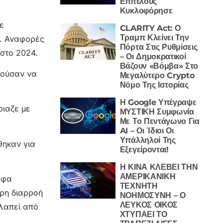
Επιτέλους
Κυκλοφόρησε
ε
CLARITY Act: Ο
Τραμπ Κλείνει Την
o. Αναφορές
Πόρτα Στις Ρυθμίσεις
 στο 2024.
– Οι Δημοκρατικοί
Βάζουν «Βόμβα» Στο
θούσαν να
Μεγαλύτερο Crypto
Νόμο Της Ιστορίας
Η Google Υπέγραψε
ριαζε με
ΜΥΣΤΙΚΗ Συμφωνία
Με Το Πεντάγωνο Για
AI – Οι Ίδιοι Οι
Υπάλληλοί Της
θηκαν για
Εξεγείρονται!
Η ΚΙΝΑ ΚΛΕΒΕΙ ΤΗΝ
ΑΜΕΡΙΚΑΝΙΚΗ
αφα
ΤΕΧΝΗΤΗ
ερη διαρροή
ΝΟΗΜΟΣΥΝΗ – Ο
ΛΕΥΚΟΣ ΟΙΚΟΣ
κλαπεί από
ΧΤΥΠΑΕΙ ΤΟ