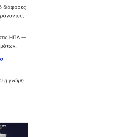
ό διάφορες
αράγοντες,
 στις ΗΠΑ —
σμάτων.
το
ι η γνώμη