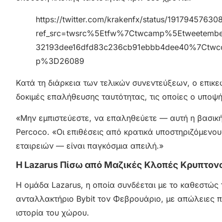
https://twitter.com/krakenfx/status/1917945763
ref_src=twsrc%5Etfw%7Ctwcamp%5Etweetem
32193dee16dfd83c236cb91ebbb4dee40%7Ctwc
p%3D26089
Κατά τη διάρκεια των τελικών συνεντεύξεων, ο επικ
δοκιμές επαλήθευσης ταυτότητας, τις οποίες ο υποψ
«Μην εμπιστεύεστε, να επαληθεύετε — αυτή η βασική 
Percoco. «Οι επιθέσεις από κρατικά υποστηριζόμενου
εταιρειών — είναι παγκόσμια απειλή.»
Η Lazarus Πίσω από Μαζικές Κλοπές Κρυπτο
Η ομάδα Lazarus, η οποία συνδέεται με το καθεστώς 
ανταλλακτήριο Bybit τον Φεβρουάριο, με απώλειες 
ιστορία του χώρου.