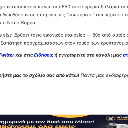
 έχουν αποσπάσει πάνω από 650 εκατομμύρια δολάρια απ
διεισδύσουν σε εταιρείες ως “εσωτερικοί” απειλητικοί π
και Νότια Κορέα.
 είχε ιδρύσει τρεις εικονικές εταιρείες — δύο από αυτές
ν εξαπάτηση προγραμματιστών στον τομέα των κρυπτονομι
Twitter
και στις
Ειδήσεις
ή εγγραφείτε στο κανάλι μας
σ
ήστε μας το σχόλιο σας από κάτω!
Πάντα μας ενδιαφέρε