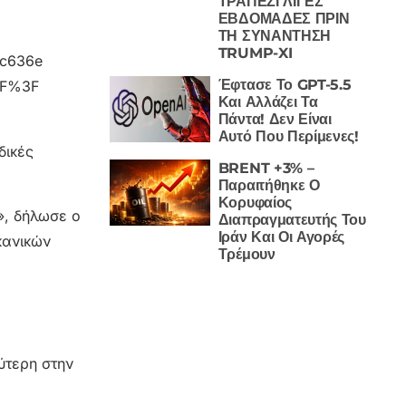
ΤΡΑΠΕΖΙ ΛΙΓΕΣ
ΕΒΔΟΜΑΔΕΣ ΠΡΙΝ
ΤΗ ΣΥΝΑΝΤΗΣΗ
TRUMP-XI
c636e
Έφτασε Το GPT-5.5
2F%3F
Και Αλλάζει Τα
Πάντα! Δεν Είναι
Αυτό Που Περίμενες!
δικές
BRENT +3% –
Παραιτήθηκε Ο
Κορυφαίος
», δήλωσε ο
Διαπραγματευτής Του
Ιράν Και Οι Αγορές
κανικών
Τρέμουν
ύτερη στην