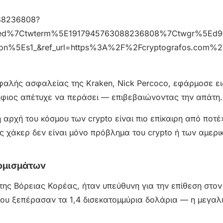
088236808?
bed%7Ctwterm%5E1917945763088236808%7Ctwgr%5Ed9
on%5Es1_&ref_url=https%3A%2F%2Fcryptografos.com%
εφαλής ασφαλείας της Kraken, Nick Percoco, εφάρμοσε ει
ήφιος απέτυχε να περάσει — επιβεβαιώνοντας την απάτη.
αρχή του κόσμου των crypto είναι πιο επίκαιρη από ποτέ
ς χάκερ δεν είναι μόνο πρόβλημα του crypto ή των αμερι
νομισμάτων
της Βόρειας Κορέας, ήταν υπεύθυνη για την επίθεση στον
που ξεπέρασαν τα 1,4 δισεκατομμύρια δολάρια — η μεγαλ