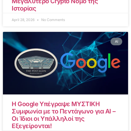
Μεγαλύτερο Crypto Νόμο της
Ιστορίας
April 28, 2026
No Comments
AI
Η Google Υπέγραψε ΜΥΣΤΙΚΗ
Συμφωνία με το Πεντάγωνο για AI –
Οι Ίδιοι οι Υπάλληλοί της
Εξεγείρονται!