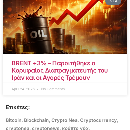
ΝΈΑ
BRENT +3% – Παραιτήθηκε ο
Κορυφαίος Διαπραγματευτής του
Ιράν και οι Αγορές Τρέμουν
April 24, 2026
No Comments
Ετικέτες:
Bitcoin
,
Blockchain
,
Crypto Nea
,
Cryptocurrency
,
cryptonea
,
cryptonews
,
κρύπτο νέα
,