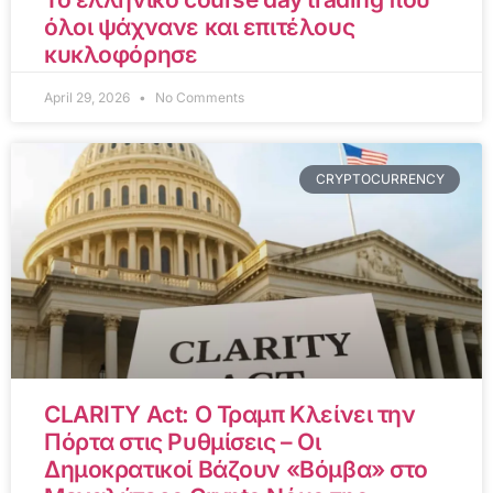
όλοι ψάχνανε και επιτέλους
κυκλοφόρησε
April 29, 2026
No Comments
CRYPTOCURRENCY
CLARITY Act: Ο Τραμπ Κλείνει την
Πόρτα στις Ρυθμίσεις – Οι
Δημοκρατικοί Βάζουν «Βόμβα» στο