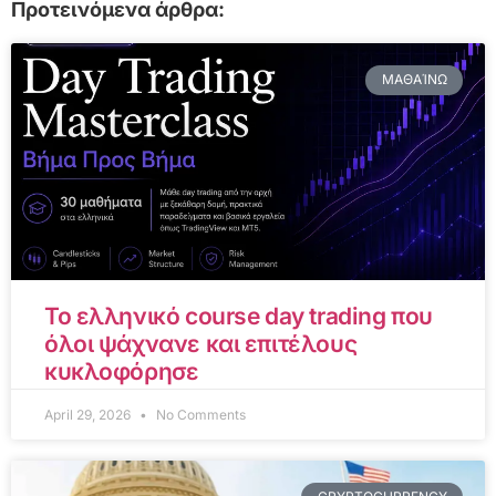
Προτεινόμενα άρθρα:
ΜΑΘΑΊΝΩ
Το ελληνικό course day trading που
όλοι ψάχνανε και επιτέλους
κυκλοφόρησε
April 29, 2026
No Comments