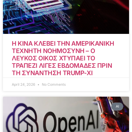
Η ΚΙΝΑ ΚΛΕΒΕΙ ΤΗΝ ΑΜΕΡΙΚΑΝΙΚΗ
ΤΕΧΝΗΤΗ ΝΟΗΜΟΣΥΝΗ – Ο
ΛΕΥΚΟΣ ΟΙΚΟΣ ΧΤΥΠΑΕΙ ΤΟ
ΤΡΑΠΕΖΙ ΛΙΓΕΣ ΕΒΔΟΜΑΔΕΣ ΠΡΙΝ
ΤΗ ΣΥΝΑΝΤΗΣΗ TRUMP-XI
April 24, 2026
No Comments
AI