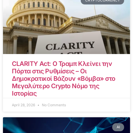
CRYPTOCURRENCY
CLARITY Act: Ο Τραμπ Κλείνει την
Πόρτα στις Ρυθμίσεις – Οι
Δημοκρατικοί Βάζουν «Βόμβα» στο
Μεγαλύτερο Crypto Νόμο της
Ιστορίας
April 28, 2026
No Comments
AI