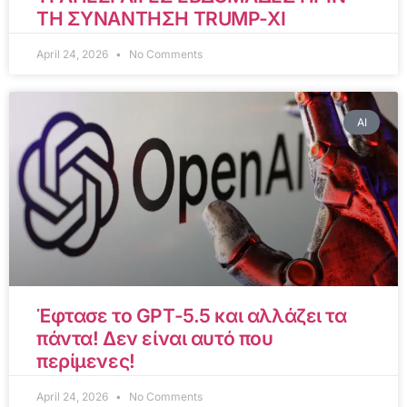
ΤΗ ΣΥΝΑΝΤΗΣΗ TRUMP-XI
April 24, 2026
No Comments
AI
Έφτασε το GPT-5.5 και αλλάζει τα
πάντα! Δεν είναι αυτό που
περίμενες!
April 24, 2026
No Comments