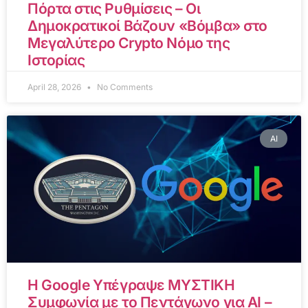
Πόρτα στις Ρυθμίσεις – Οι
Δημοκρατικοί Βάζουν «Βόμβα» στο
Μεγαλύτερο Crypto Νόμο της
Ιστορίας
April 28, 2026
No Comments
AI
Η Google Υπέγραψε ΜΥΣΤΙΚΗ
Συμφωνία με το Πεντάγωνο για AI –