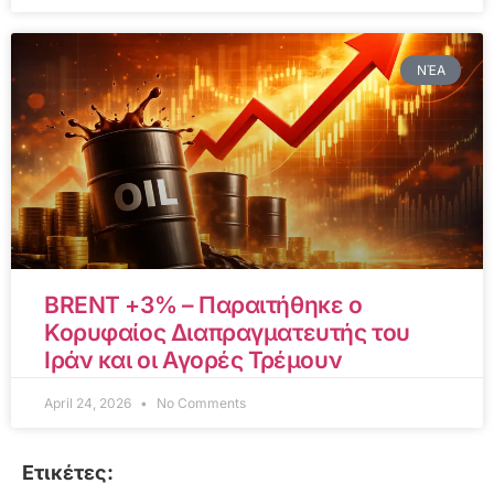
ΝΈΑ
BRENT +3% – Παραιτήθηκε ο
Κορυφαίος Διαπραγματευτής του
Ιράν και οι Αγορές Τρέμουν
April 24, 2026
No Comments
Ετικέτες: