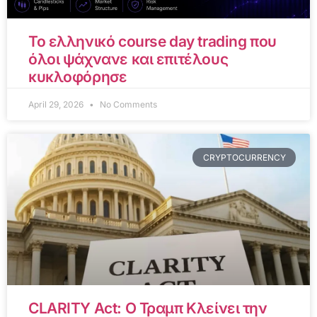
Το ελληνικό course day trading που
όλοι ψάχνανε και επιτέλους
κυκλοφόρησε
April 29, 2026
No Comments
CRYPTOCURRENCY
CLARITY Act: Ο Τραμπ Κλείνει την