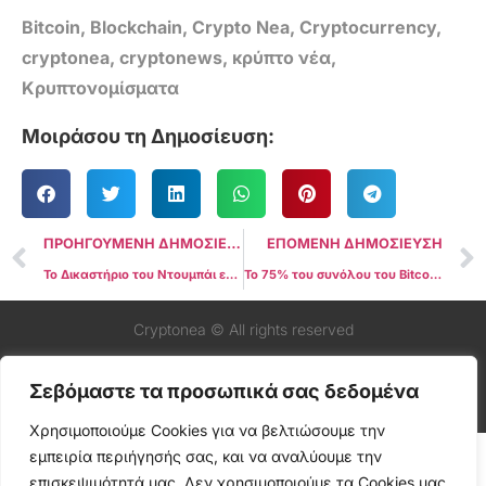
Bitcoin
,
Blockchain
,
Crypto Nea
,
Cryptocurrency
,
cryptonea
,
cryptonews
,
κρύπτο νέα
,
Κρυπτονομίσματα
Μοιράσου τη Δημοσίευση:
ΠΡΟΗΓΟΥΜΕΝΗ ΔΗΜΟΣΙΕΥΣΗ
ΕΠΟΜΕΝΗ ΔΗΜΟΣΙΕΥΣΗ
Το Δικαστήριο του Ντουμπάι εγκρίνει τα κρυπτονομίσματα ως νόμιμη μορφή πληρωμής μισθού
Το 75% του συνόλου του Bitcoin κρατήθηκε για πάνω από μισό χρόνο
Cryptonea © All rights reserved
Σεβόμαστε τα προσωπικά σας δεδομένα
Χρησιμοποιούμε Cookies για να βελτιώσουμε την
εμπειρία περιήγησής σας, και να αναλύουμε την
επισκεψιμότητά μας. Δεν χρησιμοποιούμε τα Cookies μας