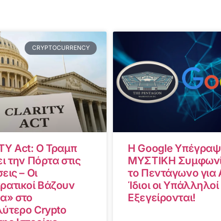
CRYPTOCURRENCY
TY Act: Ο Τραμπ
Η Google Υπέγραψ
ι την Πόρτα στις
ΜΥΣΤΙΚΗ Συμφωνί
εις – Οι
το Πεντάγωνο για A
ρατικοί Βάζουν
Ίδιοι οι Υπάλληλοί
α» στο
Εξεγείρονται!
ύτερο Crypto