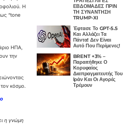
ΤΡΑΠΕΖΙ ΛΙΓΕΣ
ΕΒΔΟΜΑΔΕΣ ΠΡΙΝ
τοφολιού. Η
ΤΗ ΣΥΝΑΝΤΗΣΗ
 ως “tone
TRUMP-XI
Έφτασε Το GPT-5.5
Και Αλλάζει Τα
Πάντα! Δεν Είναι
Αυτό Που Περίμενες!
άριο ΗΠΑ,
ουν την
BRENT +3% –
Παραιτήθηκε Ο
Κορυφαίος
Διαπραγματευτής Του
μειώνοντας
Ιράν Και Οι Αγορές
Τρέμουν
 τον κόσμο.
το
ι η γνώμη