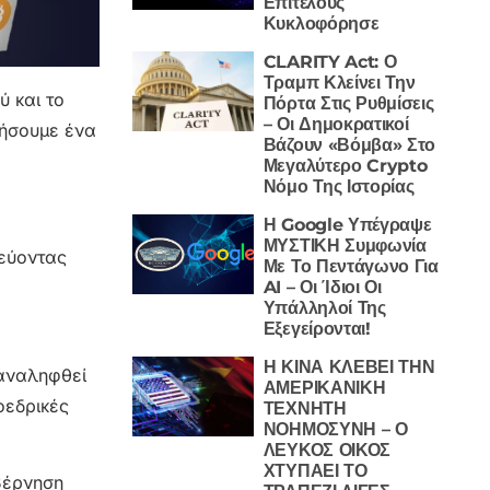
Επιτέλους
Κυκλοφόρησε
CLARITY Act: Ο
Τραμπ Κλείνει Την
ύ και το
Πόρτα Στις Ρυθμίσεις
– Οι Δημοκρατικοί
γήσουμε ένα
Βάζουν «Βόμβα» Στο
Μεγαλύτερο Crypto
Νόμο Της Ιστορίας
Η Google Υπέγραψε
ΜΥΣΤΙΚΗ Συμφωνία
χεύοντας
Με Το Πεντάγωνο Για
AI – Οι Ίδιοι Οι
Υπάλληλοί Της
Εξεγείρονται!
Η ΚΙΝΑ ΚΛΕΒΕΙ ΤΗΝ
παναληφθεί
ΑΜΕΡΙΚΑΝΙΚΗ
οεδρικές
ΤΕΧΝΗΤΗ
ΝΟΗΜΟΣΥΝΗ – Ο
ΛΕΥΚΟΣ ΟΙΚΟΣ
ΧΤΥΠΑΕΙ ΤΟ
βέρνηση