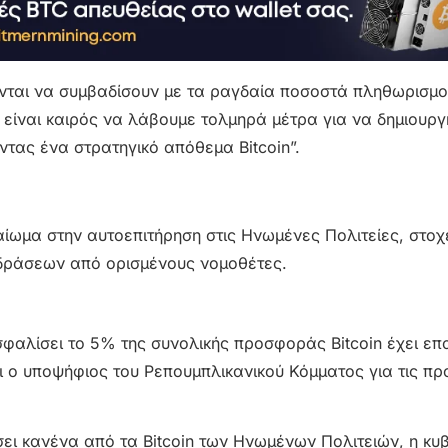
ονται να συμβαδίσουν με τα ραγδαία ποσοστά πληθωρισμο
 είναι καιρός να λάβουμε τολμηρά μέτρα για να δημιουρ
ντας ένα στρατηγικό απόθεμα Bitcoin”.
καίωμα στην αυτοεπιτήρηση στις Ηνωμένες Πολιτείες, στο
ιδράσεων από ορισμένους νομοθέτες.
σφαλίσει το 5% της συνολικής προσφοράς Bitcoin έχει ε
ι ο υποψήφιος του Ρεπουμπλικανικού Κόμματος για τις πρ
ει κανένα από τα Bitcoin των Ηνωμένων Πολιτειών, η κυ