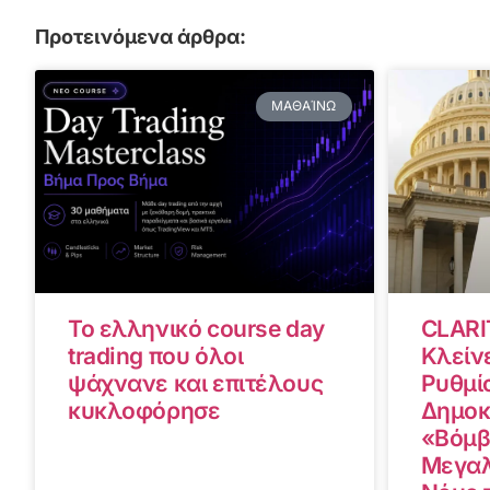
Προτεινόμενα άρθρα:
ΜΑΘΑΊΝΩ
Το ελληνικό course day
CLARI
trading που όλοι
Κλείνε
ψάχνανε και επιτέλους
Ρυθμίσ
κυκλοφόρησε
Δημοκ
«Βόμβ
Μεγαλ