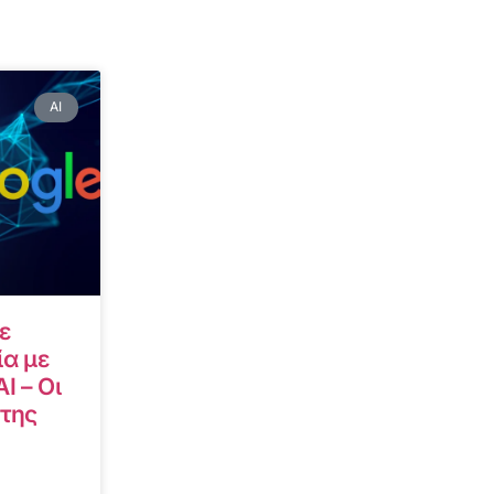
AI
ε
α με
I – Οι
 της