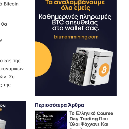
 Bitcoin,
 θα
ν
το 5% της
ικονομικών
κών. Σε
ς της
Περισσότερα Άρθρα
Το Ελληνικό Course
Day Trading Που
Όλοι Ψάχνανε Και