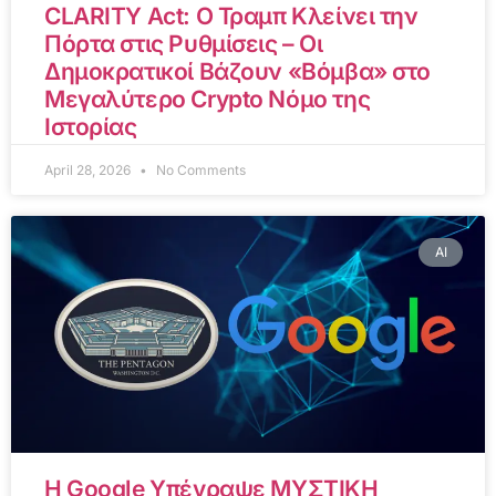
CLARITY Act: Ο Τραμπ Κλείνει την
Πόρτα στις Ρυθμίσεις – Οι
Δημοκρατικοί Βάζουν «Βόμβα» στο
Μεγαλύτερο Crypto Νόμο της
Ιστορίας
April 28, 2026
No Comments
AI
Η Google Υπέγραψε ΜΥΣΤΙΚΗ