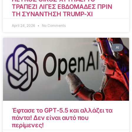
ΤΡΑΠΕΖΙ ΛΙΓΕΣ ΕΒΔΟΜΑΔΕΣ ΠΡΙΝ
ΤΗ ΣΥΝΑΝΤΗΣΗ TRUMP-XI
April 24, 2026
No Comments
AI
Έφτασε το GPT-5.5 και αλλάζει τα
πάντα! Δεν είναι αυτό που
περίμενες!