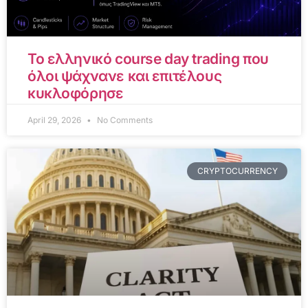
Το ελληνικό course day trading που
όλοι ψάχνανε και επιτέλους
κυκλοφόρησε
April 29, 2026
No Comments
CRYPTOCURRENCY