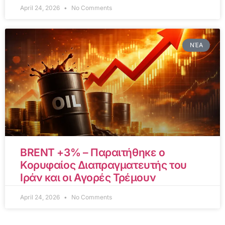
April 24, 2026
No Comments
ΝΈΑ
BRENT +3% – Παραιτήθηκε ο
Κορυφαίος Διαπραγματευτής του
Ιράν και οι Αγορές Τρέμουν
April 24, 2026
No Comments