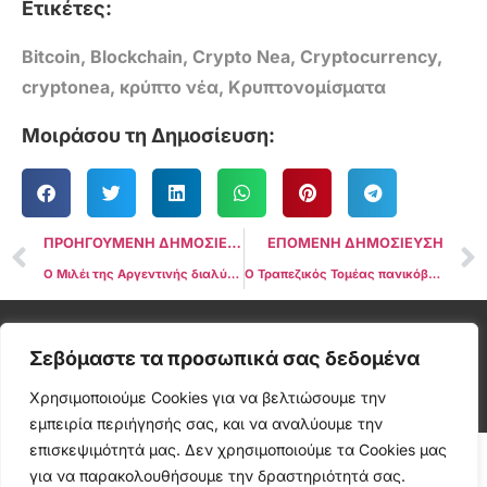
Ετικέτες:
Bitcoin
,
Blockchain
,
Crypto Nea
,
Cryptocurrency
,
cryptonea
,
κρύπτο νέα
,
Κρυπτονομίσματα
Μοιράσου τη Δημοσίευση:
ΠΡΟΗΓΟΥΜΕΝΗ ΔΗΜΟΣΙΕΥΣΗ
ΕΠΟΜΕΝΗ ΔΗΜΟΣΙΕΥΣΗ
Ο Μιλέι της Αργεντινής διαλύει τη μονάδα έρευνας για το σκάνδαλο LIBRA
Ο Τραπεζικός Τομέας πανικόβλητος για την Άνοδο των Stablecoins με Απόδοσεις
Cryptonea © All rights reserved
Σεβόμαστε τα προσωπικά σας δεδομένα
Χρησιμοποιούμε Cookies για να βελτιώσουμε την
εμπειρία περιήγησής σας, και να αναλύουμε την
επισκεψιμότητά μας. Δεν χρησιμοποιούμε τα Cookies μας
για να παρακολουθήσουμε την δραστηριότητά σας.