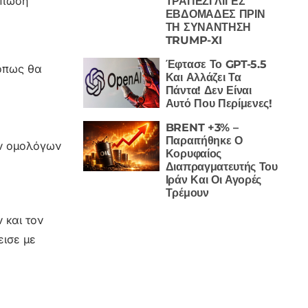
ύπωση
ΤΡΑΠΕΖΙ ΛΙΓΕΣ
ΕΒΔΟΜΑΔΕΣ ΠΡΙΝ
ΤΗ ΣΥΝΑΝΤΗΣΗ
TRUMP-XI
Έφτασε Το GPT-5.5
 όπως θα
Και Αλλάζει Τα
Πάντα! Δεν Είναι
Αυτό Που Περίμενες!
BRENT +3% –
Παραιτήθηκε Ο
ων ομολόγων
Κορυφαίος
Διαπραγματευτής Του
Ιράν Και Οι Αγορές
Τρέμουν
 και τον
εισε με