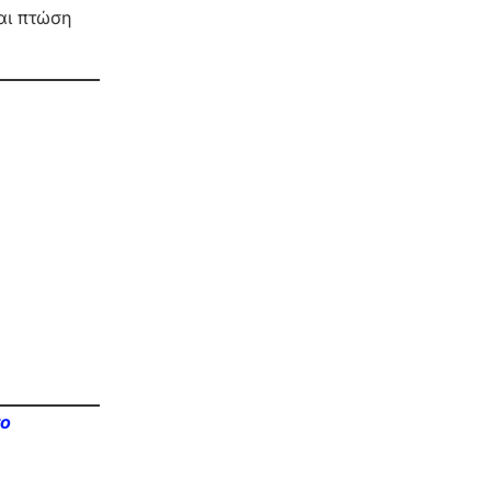
αι πτώση
το