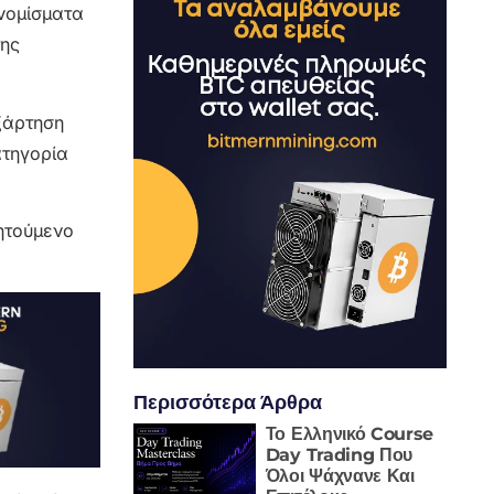
ονομίσματα
της
ξάρτηση
ατηγορία
ζητούμενο
Περισσότερα Άρθρα
Το Ελληνικό Course
Day Trading Που
Όλοι Ψάχνανε Και