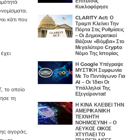
Επιτέλους
ιμότητά
Κυκλοφόρησε
ονομίσματα.
CLARITY Act: Ο
αι κάτι που
Τραμπ Κλείνει Την
Πόρτα Στις Ρυθμίσεις
– Οι Δημοκρατικοί
Βάζουν «Βόμβα» Στο
Μεγαλύτερο Crypto
 έχει
Νόμο Της Ιστορίας
Η Google Υπέγραψε
ΜΥΣΤΙΚΗ Συμφωνία
Με Το Πεντάγωνο Για
AI – Οι Ίδιοι Οι
Υπάλληλοί Της
, το οποίο
Εξεγείρονται!
τησε τη
Η ΚΙΝΑ ΚΛΕΒΕΙ ΤΗΝ
ΑΜΕΡΙΚΑΝΙΚΗ
ΤΕΧΝΗΤΗ
ΝΟΗΜΟΣΥΝΗ – Ο
ΛΕΥΚΟΣ ΟΙΚΟΣ
της αγοράς.
ΧΤΥΠΑΕΙ ΤΟ