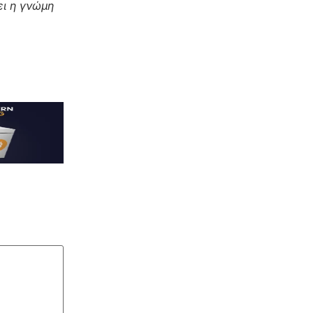
ι η γνώμη