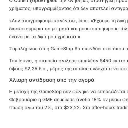
Ο Cohen χαρακτήρισε την κίνηση ως στρατηγική προσ
χρήματος, υπογραμμίζοντας ότι δεν αποτελεί αντιγρα
«Δεν αντιγράφουμε κανέναν», είπε. «Έχουμε τη δική 
δισεκατομμύρια σε μετρητά και ρευστοποιήσιμους τί
έκανα με τα δικά μου χρήματα.»
Συμπλήρωσε ότι η GameStop θα επενδύει εκεί όπου ο 
Τον Ιούνιο, η εταιρεία άντλησε επιπλέον $450 εκατ
ύψους $2,25 δισ., μέρος της οποίας ενδέχεται να κατ
Χλιαρή αντίδραση από την αγορά
Η μετοχή της GameStop δεν φάνηκε να επηρεάζεται απ
Φεβρουάριο η GME σημείωσε άνοδο 18% εν μέσω φημών
πτώση άνω του 2%, στα $23,22. Στο after-hours tra