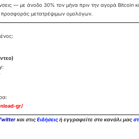
νσεις — με άνοδο 30% τον μήνα πριν την αγορά Bitcoin κ
ης προσφοράς μετατρέψιμων ομολόγων.
μένος:
ντεο)
y:
/
ρα:
nload-gr/
Twitter
και στις
Ειδήσεις
ή εγγραφείτε στο κανάλι μας
σ