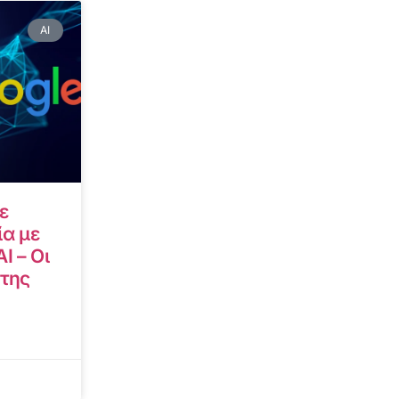
AI
ε
α με
I – Οι
 της