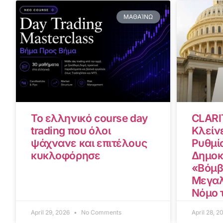
ΜΑΘΑΊΝΩ
Το ελληνικό course day
CLARI
trading που όλοι
Κλείνε
ψάχνανε και επιτέλους
Ρυθμίσ
κυκλοφόρησε
Δημοκ
«Βόμβ
Μεγαλ
Νόμο 
April 29, 2026
No Comments
April 28, 