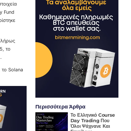
στοιχεία
y Fund
ρίστηκε
 πλήρως
5, το
.
 το Solana
Περισσότερα Άρθρα
Το Ελληνικό Course
Day Trading Που
Όλοι Ψάχνανε Και