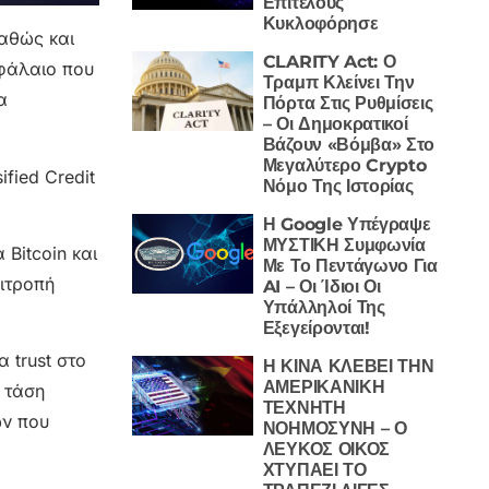
Επιτέλους
Κυκλοφόρησε
καθώς και
CLARITY Act: Ο
εφάλαιο που
Τραμπ Κλείνει Την
α
Πόρτα Στις Ρυθμίσεις
– Οι Δημοκρατικοί
Βάζουν «Βόμβα» Στο
Μεγαλύτερο Crypto
fied Credit
Νόμο Της Ιστορίας
Η Google Υπέγραψε
ΜΥΣΤΙΚΗ Συμφωνία
 Bitcoin και
Με Το Πεντάγωνο Για
πιτροπή
AI – Οι Ίδιοι Οι
Υπάλληλοί Της
Εξεγείρονται!
 trust στο
Η ΚΙΝΑ ΚΛΕΒΕΙ ΤΗΝ
ΑΜΕΡΙΚΑΝΙΚΗ
 τάση
ΤΕΧΝΗΤΗ
ών που
ΝΟΗΜΟΣΥΝΗ – Ο
ΛΕΥΚΟΣ ΟΙΚΟΣ
ΧΤΥΠΑΕΙ ΤΟ