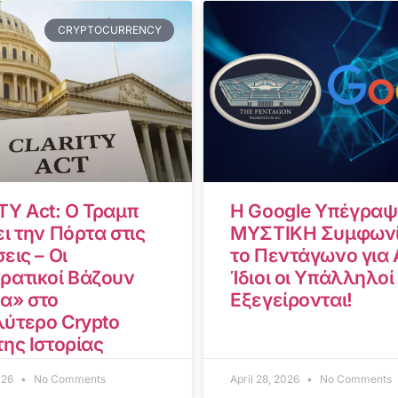
CRYPTOCURRENCY
TY Act: Ο Τραμπ
Η Google Υπέγραψ
ι την Πόρτα στις
ΜΥΣΤΙΚΗ Συμφωνί
εις – Οι
το Πεντάγωνο για A
ρατικοί Βάζουν
Ίδιοι οι Υπάλληλοί
α» στο
Εξεγείρονται!
ύτερο Crypto
της Ιστορίας
2026
No Comments
April 28, 2026
No Comments