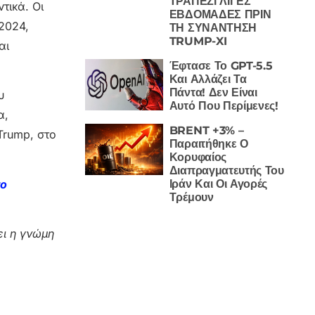
ΤΡΑΠΕΖΙ ΛΙΓΕΣ
τικά. Oι
ΕΒΔΟΜΑΔΕΣ ΠΡΙΝ
2024,
ΤΗ ΣΥΝΑΝΤΗΣΗ
TRUMP-XI
αι
Έφτασε Το GPT-5.5
Και Αλλάζει Τα
Πάντα! Δεν Είναι
υ
Αυτό Που Περίμενες!
α,
BRENT +3% –
Trump, στο
Παραιτήθηκε Ο
Κορυφαίος
Διαπραγματευτής Του
το
Ιράν Και Οι Αγορές
Τρέμουν
ι η γνώμη