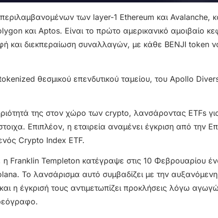
μπεριλαμβανομένων των layer-1 Ethereum και Avalanche, 
olygon και Aptos. Είναι το πρώτο αμερικανικό αμοιβαίο κ
αφή και διεκπεραίωση συναλλαγών, με κάθε BENJI token ν
kenized θεσμικού επενδυτικού ταμείου, του Apollo Diversi
ηριότητά της στον χώρο των crypto, λανσάροντας ETFs για
ίστοιχα. Επιπλέον, η εταιρεία αναμένει έγκριση από την Ε
νός Crypto Index ETF.
 η Franklin Templeton κατέγραψε στις 10 Φεβρουαρίου ένα
olana. Το λανσάρισμα αυτό συμβαδίζει με την αυξανόμενη
 και η έγκρισή τους αντιμετωπίζει προκλήσεις λόγω αγωγ
χρεόγραφο.