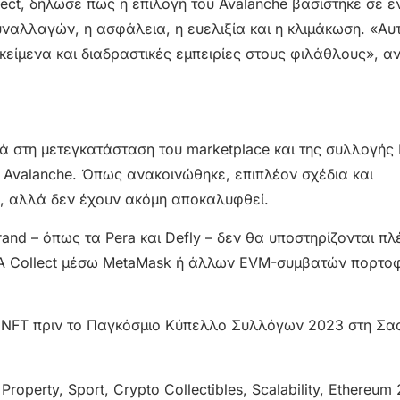
lect, δήλωσε πως η επιλογή του Avalanche βασίστηκε σε 
αλλαγών, η ασφάλεια, η ευελιξία και η κλιμάκωση. «Αυ
κείμενα και διαδραστικές εμπειρίες στους φιλάθλους», α
 στη μετεγκατάσταση του marketplace και της συλλογής 
το Avalanche. Όπως ανακοινώθηκε, επιπλέον σχέδια και
η, αλλά δεν έχουν ακόμη αποκαλυφθεί.
nd – όπως τα Pera και Defly – δεν θα υποστηρίζονται πλέ
IFA Collect μέσω MetaMask ή άλλων EVM-συμβατών πορτο
ή NFT πριν το Παγκόσμιο Κύπελλο Συλλόγων 2023 στη Σα