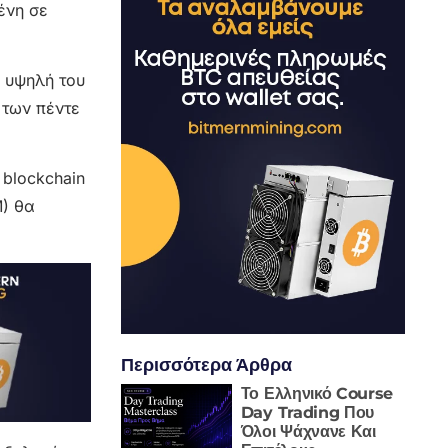
ένη σε
ν υψηλή του
 των πέντε
 blockchain
M) θα
Περισσότερα Άρθρα
Το Ελληνικό Course
Day Trading Που
Όλοι Ψάχνανε Και