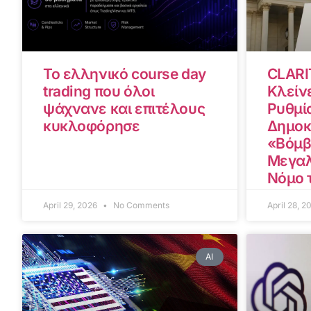
Το ελληνικό course day
CLARI
trading που όλοι
Κλείνε
ψάχνανε και επιτέλους
Ρυθμίσ
κυκλοφόρησε
Δημοκ
«Βόμβ
Μεγαλ
Νόμο 
April 29, 2026
No Comments
April 28, 
AI