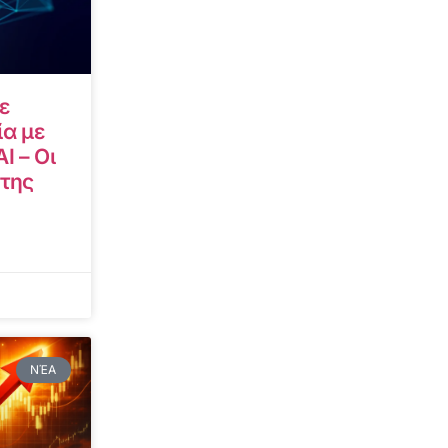
ε
α με
I – Οι
 της
ΝΈΑ