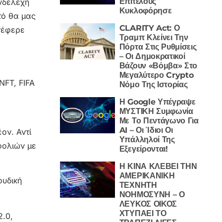
Επιτέλους
ενδελεχή
Κυκλοφόρησε
τό θα μας
CLARITY Act: Ο
νέφερε
Τραμπ Κλείνει Την
Πόρτα Στις Ρυθμίσεις
– Οι Δημοκρατικοί
Βάζουν «Βόμβα» Στο
Μεγαλύτερο Crypto
NFT, FIFA
Νόμο Της Ιστορίας
Η Google Υπέγραψε
ΜΥΣΤΙΚΗ Συμφωνία
Με Το Πεντάγωνο Για
AI – Οι Ίδιοι Οι
ον. Αντί
Υπάλληλοί Της
φολιών με
Εξεγείρονται!
Η ΚΙΝΑ ΚΛΕΒΕΙ ΤΗΝ
ΑΜΕΡΙΚΑΝΙΚΗ
ουδική
ΤΕΧΝΗΤΗ
ΝΟΗΜΟΣΥΝΗ – Ο
ΛΕΥΚΟΣ ΟΙΚΟΣ
ΧΤΥΠΑΕΙ ΤΟ