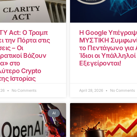
TY Act: Ο Τραμπ
Η Google Υπέγραψ
ι την Πόρτα στις
ΜΥΣΤΙΚΗ Συμφωνί
εις – Οι
το Πεντάγωνο για A
ρατικοί Βάζουν
Ίδιοι οι Υπάλληλοί
α» στο
Εξεγείρονται!
ύτερο Crypto
της Ιστορίας
2026
No Comments
April 28, 2026
No Comments
AI