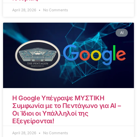
April 28, 2026
No Comments
AI
Η Google Υπέγραψε ΜΥΣΤΙΚΗ
Συμφωνία με το Πεντάγωνο για AI –
Οι Ίδιοι οι Υπάλληλοί της
Εξεγείρονται!
April 28, 2026
No Comments