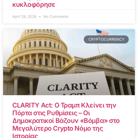
κυκλοφόρησε
April 29, 2026
No Comments
CRYPTOCURRENCY
CLARITY Act: Ο Τραμπ Κλείνει την
Πόρτα στις Ρυθμίσεις – Οι
Δημοκρατικοί Βάζουν «Βόμβα» στο
Μεγαλύτερο Crypto Νόμο της
Ιστορίας