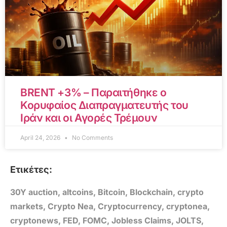
BRENT +3% – Παραιτήθηκε ο
Κορυφαίος Διαπραγματευτής του
Ιράν και οι Αγορές Τρέμουν
April 24, 2026
No Comments
Ετικέτες:
30Y auction
,
altcoins
,
Bitcoin
,
Blockchain
,
crypto
markets
,
Crypto Nea
,
Cryptocurrency
,
cryptonea
,
cryptonews
,
FED
,
FOMC
,
Jobless Claims
,
JOLTS
,