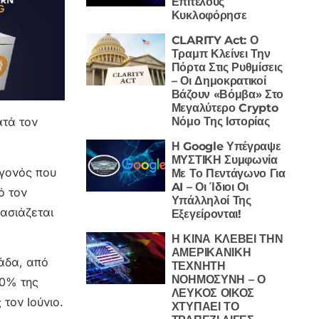
Επιτέλους
Κυκλοφόρησε
CLARITY Act: Ο
Τραμπ Κλείνει Την
Πόρτα Στις Ρυθμίσεις
– Οι Δημοκρατικοί
Βάζουν «Βόμβα» Στο
Μεγαλύτερο Crypto
Νόμο Της Ιστορίας
ατά τον
Η Google Υπέγραψε
ΜΥΣΤΙΚΗ Συμφωνία
εγονός που
Με Το Πεντάγωνο Για
AI – Οι Ίδιοι Οι
ό τον
Υπάλληλοί Της
λασιάζεται
Εξεγείρονται!
Η ΚΙΝΑ ΚΛΕΒΕΙ ΤΗΝ
ΑΜΕΡΙΚΑΝΙΚΗ
μάδα, από
ΤΕΧΝΗΤΗ
ΝΟΗΜΟΣΥΝΗ – Ο
80% της
ΛΕΥΚΟΣ ΟΙΚΟΣ
τον Ιούνιο.
ΧΤΥΠΑΕΙ ΤΟ