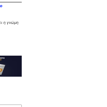
το
ι η γνώμη