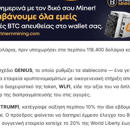
δολάρια, πριν υποχωρήσει στα περίπου 118.400 δολάρια κ
σχέδιο
GENIUS
, το οποίο ρυθμίζει τα stablecoins — ένα γ
μια εταιρεία κρυπτονομισμάτων με οικογενειακή στήριξη απ
το διαχειριστικό της token,
WLFI
, είδε την αξία του να διπ
ρ της διαπραγμάτευσής του στις αγορές.
 (TRUMP)
, κατέγραψε αύξηση περίπου 10% την ίδια εβδο
ai. Ο πρόεδρος φαίνεται να διατηρεί έμμεσο έλεγχο του 
υγγενική εταιρεία κατείχε το 20% της World Liberty έως 