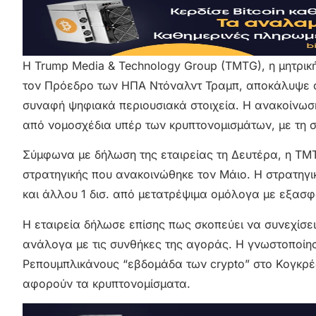
Η Trump Media & Technology Group (TMTG), η μητρική
τον Πρόεδρο των ΗΠΑ Ντόναλντ Τραμπ, αποκάλυψε ότι
συναφή ψηφιακά περιουσιακά στοιχεία. Η ανακοίνωση
από νομοσχέδια υπέρ των κρυπτονομισμάτων, με τη σ
Σύμφωνα με δήλωση της εταιρείας τη Δευτέρα, η TMTG
στρατηγικής που ανακοινώθηκε τον Μάιο. Η στρατηγι
και άλλου 1 δισ. από μετατρέψιμα ομόλογα με εξασφ
Η εταιρεία δήλωσε επίσης πως σκοπεύει να συνεχίσει 
ανάλογα με τις συνθήκες της αγοράς. Η γνωστοποίησ
Ρεπουμπλικάνους “εβδομάδα των crypto” στο Κογκρέσ
αφορούν τα κρυπτονομίσματα.