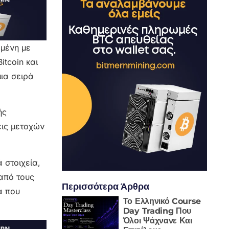
εμένη με
tcoin και
ια σειρά
ής
εις μετοχών
 στοιχεία,
από τους
Περισσότερα Άρθρα
α που
Το Ελληνικό Course
Day Trading Που
Όλοι Ψάχνανε Και