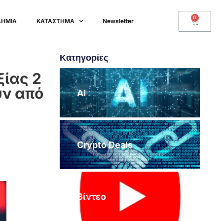
0
ΔΗΜΙΑ
ΚΑΤΑΣΤΗΜΑ
Newsletter
Κατηγορίες
ξίας 2
ύν από
AI
Crypto Deals
Βίντεο