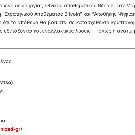
όμενο δημιουργίας εθνικού αποθεματικού Bitcoin. Τον Μάρ
η “Στρατηγικού Αποθέματος Bitcoin” και “Αποθήκης Ψηφια
κε ότι το απόθεμα θα βασιστεί σε κατασχεθέντα κρυπτονο
εξετάζονται και εναλλακτικές λύσεις — όπως η ανατίμ
μένος:
ντεο)
y:
/
ρα:
nload-gr/