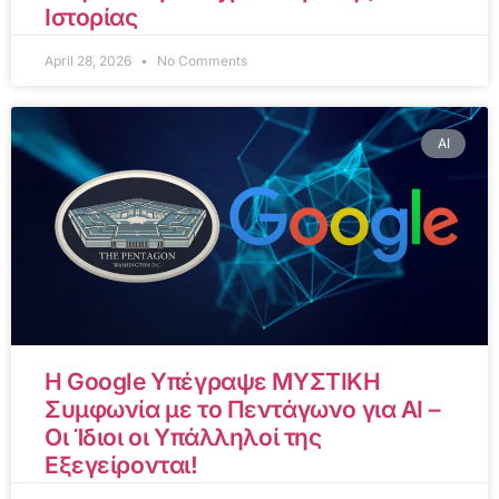
Ιστορίας
April 28, 2026
No Comments
AI
Η Google Υπέγραψε ΜΥΣΤΙΚΗ
Συμφωνία με το Πεντάγωνο για AI –
Οι Ίδιοι οι Υπάλληλοί της
Εξεγείρονται!