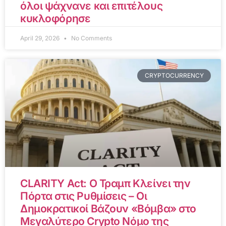
όλοι ψάχνανε και επιτέλους
κυκλοφόρησε
April 29, 2026
No Comments
CRYPTOCURRENCY
CLARITY Act: Ο Τραμπ Κλείνει την
Πόρτα στις Ρυθμίσεις – Οι
Δημοκρατικοί Βάζουν «Βόμβα» στο
Μεγαλύτερο Crypto Νόμο της