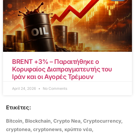
BRENT +3% – Παραιτήθηκε ο
Κορυφαίος Διαπραγματευτής του
Ιράν και οι Αγορές Τρέμουν
April 24, 2026
No Comments
Ετικέτες:
Bitcoin
,
Blockchain
,
Crypto Nea
,
Cryptocurrency
,
cryptonea
,
cryptonews
,
κρύπτο νέα
,