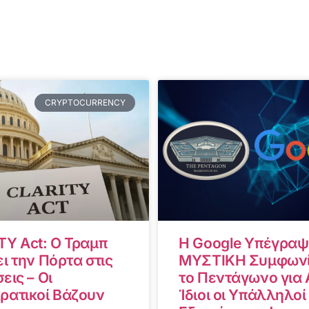
CRYPTOCURRENCY
TY Act: Ο Τραμπ
Η Google Υπέγραψ
ι την Πόρτα στις
ΜΥΣΤΙΚΗ Συμφωνί
εις – Οι
το Πεντάγωνο για A
ρατικοί Βάζουν
Ίδιοι οι Υπάλληλοί