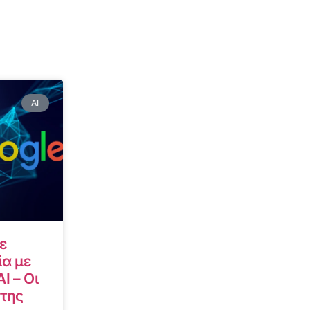
AI
ε
α με
I – Οι
 της