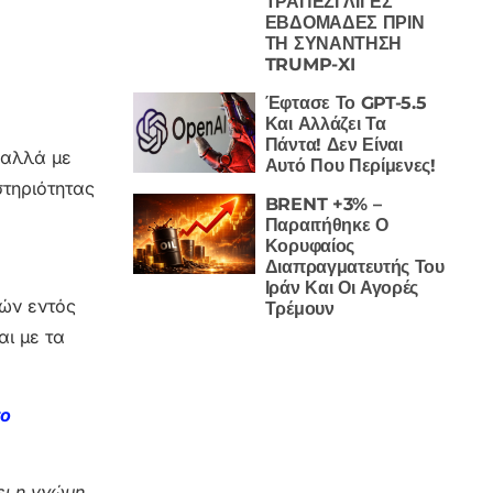
ΤΡΑΠΕΖΙ ΛΙΓΕΣ
ΕΒΔΟΜΑΔΕΣ ΠΡΙΝ
ΤΗ ΣΥΝΑΝΤΗΣΗ
TRUMP-XI
Έφτασε Το GPT-5.5
Και Αλλάζει Τα
Πάντα! Δεν Είναι
 αλλά με
Αυτό Που Περίμενες!
στηριότητας
BRENT +3% –
Παραιτήθηκε Ο
Κορυφαίος
Διαπραγματευτής Του
Ιράν Και Οι Αγορές
ών εντός
Τρέμουν
αι με τα
το
ι η γνώμη