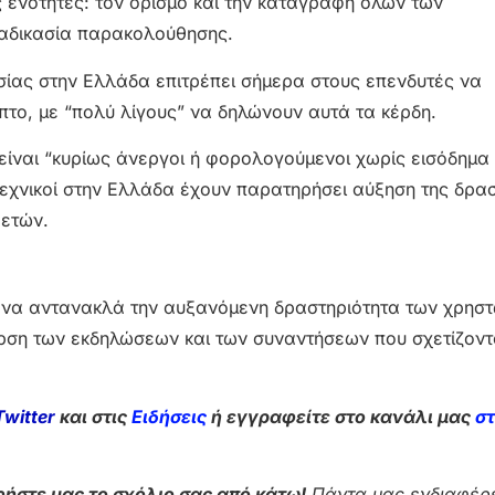
ς ενότητες: τον ορισμό και την καταγραφή όλων των
ιαδικασία παρακολούθησης.
εσίας στην Ελλάδα επιτρέπει σήμερα στους επενδυτές να
πτο, με “πολύ λίγους” να δηλώνουν αυτά τα κέρδη.
 είναι “κυρίως άνεργοι ή φορολογούμενοι χωρίς εισόδημα
οτεχνικοί στην Ελλάδα έχουν παρατηρήσει αύξηση της δρα
 ετών.
 να αντανακλά την αυξανόμενη δραστηριότητα των χρηστ
αρση των εκδηλώσεων και των συναντήσεων που σχετίζοντ
Twitter
και στις
Ειδήσεις
ή εγγραφείτε στο κανάλι μας
σ
ήστε μας το σχόλιο σας από κάτω!
Πάντα μας ενδιαφέρε