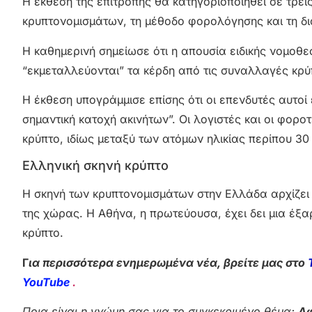
Η έκθεση της επιτροπής θα κατηγοριοποιηθεί σε τρει
κρυπτονομισμάτων, τη μέθοδο φορολόγησης και τη δ
Η καθημερινή σημείωσε ότι η απουσία ειδικής νομοθ
“εκμεταλλεύονται” τα κέρδη από τις συναλλαγές κρύ
Η έκθεση υπογράμμισε επίσης ότι οι επενδυτές αυτοί
σημαντική κατοχή ακινήτων”. Οι λογιστές και οι φορ
κρύπτο, ιδίως μεταξύ των ατόμων ηλικίας περίπου 30
Ελληνική σκηνή κρύπτο
Η σκηνή των κρυπτονομισμάτων στην Ελλάδα αρχίζει
της χώρας. Η Αθήνα, η πρωτεύουσα, έχει δει μια έξ
κρύπτο.
Γ
ια περισσότερα ενημερωμένα νέα, βρείτε μας στο
YouTube
.
Ποια είναι η γνώμη σας για το συγκεκριμένο θέμα;
Αφ