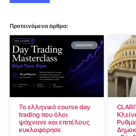
Προτεινόμενα άρθρα:
ΜΑΘΑΊΝΩ
Το ελληνικό course day
CLARI
trading που όλοι
Κλείνε
ψάχνανε και επιτέλους
Ρυθμίσ
κυκλοφόρησε
Δημοκ