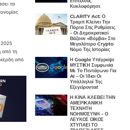
Επιτέλους
άσει τα
Κυκλοφόρησε
κονομίας
CLARITY Act: Ο
Τραμπ Κλείνει Την
Πόρτα Στις Ρυθμίσεις
– Οι Δημοκρατικοί
Βάζουν «Βόμβα» Στο
υ 2025
Μεγαλύτερο Crypto
Νόμο Της Ιστορίας
 από τη
 κέρδη από
Η Google Υπέγραψε
ΜΥΣΤΙΚΗ Συμφωνία
Με Το Πεντάγωνο Για
AI – Οι Ίδιοι Οι
Υπάλληλοί Της
Εξεγείρονται!
Η ΚΙΝΑ ΚΛΕΒΕΙ ΤΗΝ
ΑΜΕΡΙΚΑΝΙΚΗ
ΤΕΧΝΗΤΗ
ΝΟΗΜΟΣΥΝΗ – Ο
ΛΕΥΚΟΣ ΟΙΚΟΣ
ΧΤΥΠΑΕΙ ΤΟ