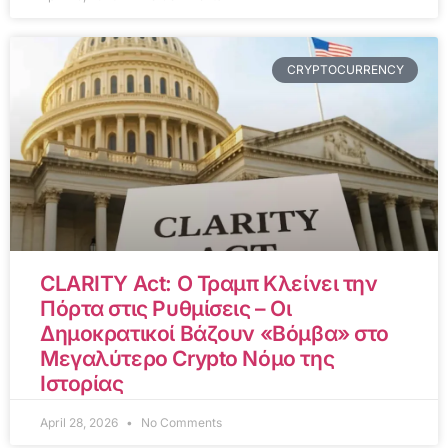
CRYPTOCURRENCY
CLARITY Act: Ο Τραμπ Κλείνει την
Πόρτα στις Ρυθμίσεις – Οι
Δημοκρατικοί Βάζουν «Βόμβα» στο
Μεγαλύτερο Crypto Νόμο της
Ιστορίας
April 28, 2026
No Comments