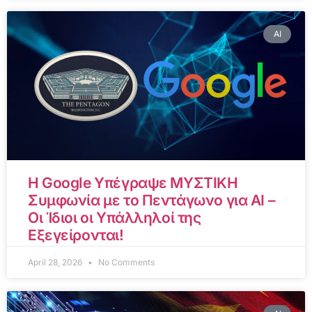
AI
Η Google Υπέγραψε ΜΥΣΤΙΚΗ
Συμφωνία με το Πεντάγωνο για AI –
Οι Ίδιοι οι Υπάλληλοί της
Εξεγείρονται!
April 28, 2026
No Comments