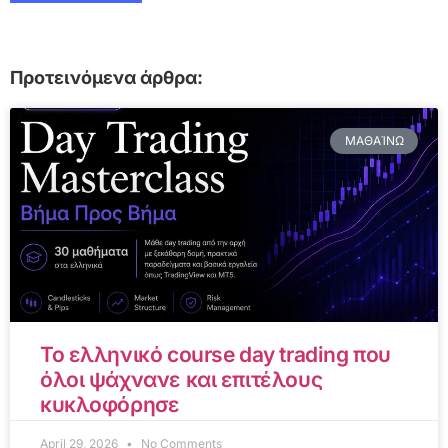
Προτεινόμενα άρθρα:
ΜΑΘΑΊΝΩ
Το ελληνικό course day trading που
όλοι ψάχνανε και επιτέλους
κυκλοφόρησε
April 29, 2026
No Comments