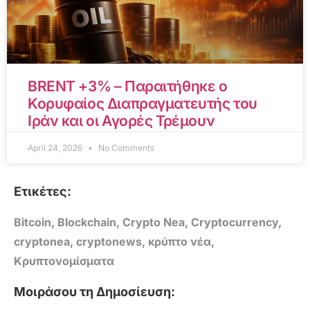
BRENT +3% – Παραιτήθηκε ο
Κορυφαίος Διαπραγματευτής του
Ιράν και οι Αγορές Τρέμουν
April 24, 2026
No Comments
Ετικέτες:
Bitcoin
,
Blockchain
,
Crypto Nea
,
Cryptocurrency
,
cryptonea
,
cryptonews
,
κρύπτο νέα
,
Κρυπτονομίσματα
Μοιράσου τη Δημοσίευση: