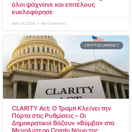
όλοι ψάχνανε και επιτέλους
κυκλοφόρησε
April 29, 2026
No Comments
CRYPTOCURRENCY
CLARITY Act: Ο Τραμπ Κλείνει την
Πόρτα στις Ρυθμίσεις – Οι
Δημοκρατικοί Βάζουν «Βόμβα» στο
Μεγαλύτερο Crypto Νόμο της