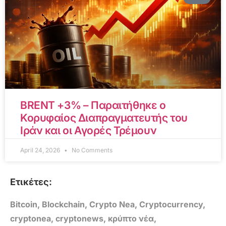
BRENT +3% – Παραιτήθηκε ο
Κορυφαίος Διαπραγματευτής του
Ιράν και οι Αγορές Τρέμουν
April 24, 2026
No Comments
Ετικέτες:
Bitcoin
,
Blockchain
,
Crypto Nea
,
Cryptocurrency
,
cryptonea
,
cryptonews
,
κρύπτο νέα
,