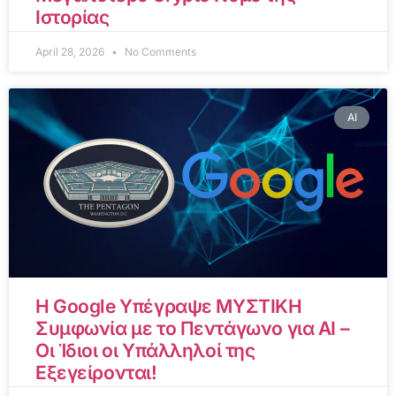
Ιστορίας
April 28, 2026
No Comments
AI
Η Google Υπέγραψε ΜΥΣΤΙΚΗ
Συμφωνία με το Πεντάγωνο για AI –
Οι Ίδιοι οι Υπάλληλοί της
Εξεγείρονται!