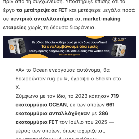
πριν από τη συγχώνευση. Υποστήριξε επίσης ότι το
έργο
τα μετέτρεψε σε FET
και μετέφερε μεγάλα ποσά
σε
κεντρικά ανταλλακτήρια
και
market-making
εταιρείες
χωρίς τη δέουσα διαφάνεια.
«Αν το Ocean ενεργούσε αυτόνομα, θα
θεωρούνταν rug pull», έγραψε ο Sheikh στο
X.
Σύμφωνα με τον ίδιο, το 2023 κόπηκαν
719
εκατομμύρια OCEAN
, εκ των οποίων
661
εκατομμύρια ανταλλάχθηκαν
με
286
εκατομμύρια FET
τον Ιούλιο του 2025 —
μέρος των οποίων, όπως ισχυρίζεται,