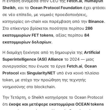
Η ένταση ανάμεσα στον CEO της
Fetch.ai
,
Humayun
Sheikh
, και το
Ocean Protocol Foundation
έχει φτάσει
σε νέο επίπεδο, με νομικές προειδοποιήσεις,
κατηγορίες on-chain και παρέμβαση από την
Binance
.
Στο επίκεντρο βρίσκεται ποσότητα περίπου
286
εκατομμυρίων FET tokens
, αξίας περίπου
84
εκατομμυρίων δολαρίων
.
Η διαμάχη ξεκίνησε από τη δημιουργία της
Artificial
Superintelligence (ASI) Alliance
το 2024 — μιας
συνεργασίας που ένωσε τα έργα
Fetch.ai
,
Ocean
Protocol
και
SingularityNET
υπό ένα κοινό πλαίσιο
token, με στόχο την προώθηση της τεχνητής
νοημοσύνης στο blockchain.
Την Τετάρτη, ο Sheikh κατηγόρησε το Ocean Protocol
ότι
έκοψε και μετέφερε εκατομμύρια OCEAN tokens