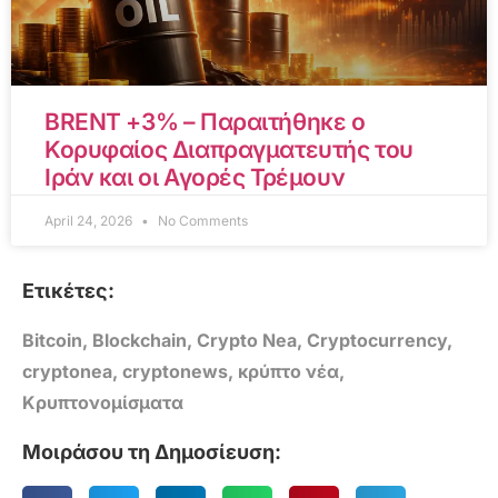
BRENT +3% – Παραιτήθηκε ο
Κορυφαίος Διαπραγματευτής του
Ιράν και οι Αγορές Τρέμουν
April 24, 2026
No Comments
Ετικέτες:
Bitcoin
,
Blockchain
,
Crypto Nea
,
Cryptocurrency
,
cryptonea
,
cryptonews
,
κρύπτο νέα
,
Κρυπτονομίσματα
Μοιράσου τη Δημοσίευση: