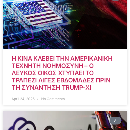
Η ΚΙΝΑ ΚΛΕΒΕΙ ΤΗΝ ΑΜΕΡΙΚΑΝΙΚΗ
ΤΕΧΝΗΤΗ ΝΟΗΜΟΣΥΝΗ – Ο
ΛΕΥΚΟΣ ΟΙΚΟΣ ΧΤΥΠΑΕΙ ΤΟ
ΤΡΑΠΕΖΙ ΛΙΓΕΣ ΕΒΔΟΜΑΔΕΣ ΠΡΙΝ
ΤΗ ΣΥΝΑΝΤΗΣΗ TRUMP-XI
April 24, 2026
No Comments
AI