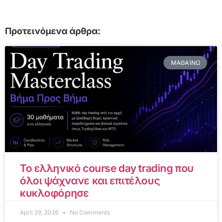
Προτεινόμενα άρθρα:
ΜΑΘΑΊΝΩ
Το ελληνικό course day trading που
όλοι ψάχνανε και επιτέλους
κυκλοφόρησε
April 29, 2026
No Comments