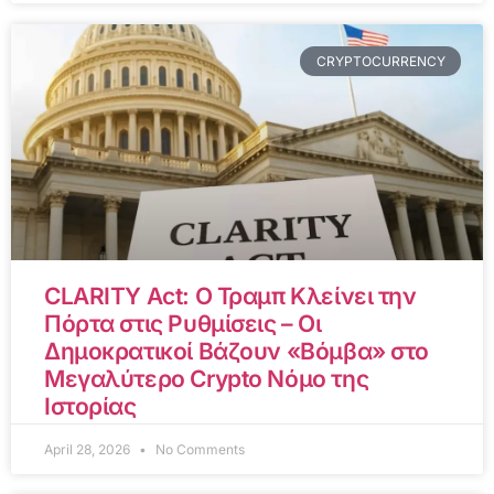
CRYPTOCURRENCY
CLARITY Act: Ο Τραμπ Κλείνει την
Πόρτα στις Ρυθμίσεις – Οι
Δημοκρατικοί Βάζουν «Βόμβα» στο
Μεγαλύτερο Crypto Νόμο της
Ιστορίας
April 28, 2026
No Comments