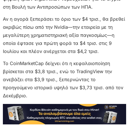
στη Βουλή των Αντιπροσώπων των ΗΠΑ.
Αν η αγορά ξεπεράσει το όριο των $4 τρισ., θα βρεθεί
ακριβώς πίσω από την Nvidia—την εταιρεία με τη
μεγαλύτερη χρηματιστηριακή αξία παγκοσμίως—η
οποία έφτασε για πρώτη φορά τα $4 τρισ. στις 9
Ιουλίου και πλέον ανέρχεται στα $4,2 τρισ.
To CoinMarketCap δείχνει ότι η κεφαλαιοποίηση
βρίσκεται στα $3,8 τρισ., ενώ το TradingView την
ανεβάζει στα $3,9 τρισ., ξεπερνώντας το
προηγούμενο ιστορικό υψηλό των $3,73 τρισ. από τον
Δεκέμβριο.