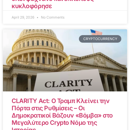
κυκλοφόρησε
April 29, 2026
No Comments
CRYPTOCURRENCY
CLARITY Act: Ο Τραμπ Κλείνει την
Πόρτα στις Ρυθμίσεις – Οι
Δημοκρατικοί Βάζουν «Βόμβα» στο
Μεγαλύτερο Crypto Νόμο της
Ιστορίας