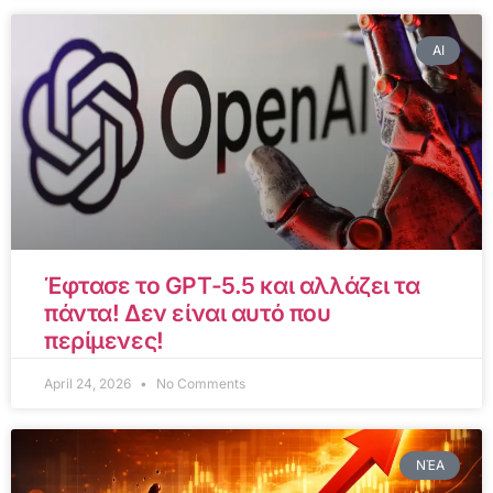
AI
Έφτασε το GPT-5.5 και αλλάζει τα
πάντα! Δεν είναι αυτό που
περίμενες!
April 24, 2026
No Comments
ΝΈΑ