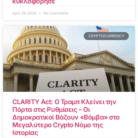
κυκλοφόρησε
April 29, 2026
No Comments
CRYPTOCURRENCY
CLARITY Act: Ο Τραμπ Κλείνει την
Πόρτα στις Ρυθμίσεις – Οι
Δημοκρατικοί Βάζουν «Βόμβα» στο
Μεγαλύτερο Crypto Νόμο της
Ιστορίας