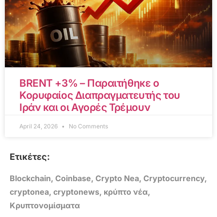
BRENT +3% – Παραιτήθηκε ο
Κορυφαίος Διαπραγματευτής του
Ιράν και οι Αγορές Τρέμουν
April 24, 2026
No Comments
Ετικέτες:
Blockchain
,
Coinbase
,
Crypto Nea
,
Cryptocurrency
,
cryptonea
,
cryptonews
,
κρύπτο νέα
,
Κρυπτονομίσματα