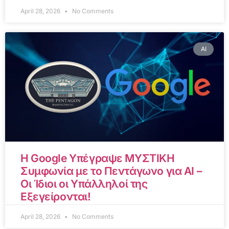
April 28, 2026
No Comments
AI
Η Google Υπέγραψε ΜΥΣΤΙΚΗ
Συμφωνία με το Πεντάγωνο για AI –
Οι Ίδιοι οι Υπάλληλοί της
Εξεγείρονται!
April 28, 2026
No Comments