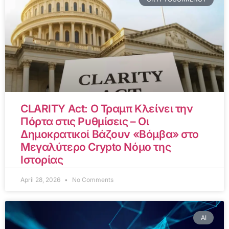
CLARITY Act: Ο Τραμπ Κλείνει την
Πόρτα στις Ρυθμίσεις – Οι
Δημοκρατικοί Βάζουν «Βόμβα» στο
Μεγαλύτερο Crypto Νόμο της
Ιστορίας
April 28, 2026
No Comments
AI