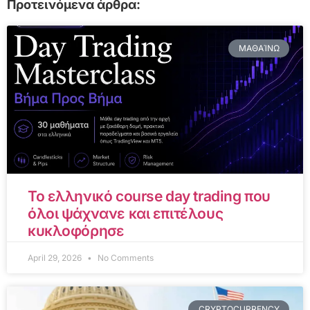
Προτεινόμενα άρθρα:
ΜΑΘΑΊΝΩ
Το ελληνικό course day trading που
όλοι ψάχνανε και επιτέλους
κυκλοφόρησε
April 29, 2026
No Comments
CRYPTOCURRENCY