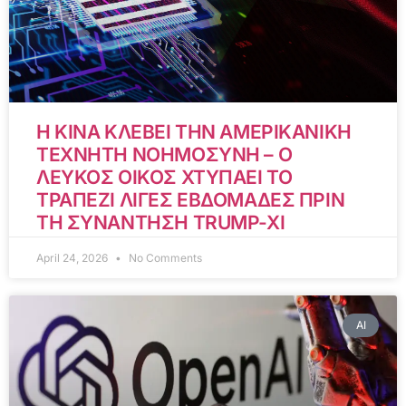
Η ΚΙΝΑ ΚΛΕΒΕΙ ΤΗΝ ΑΜΕΡΙΚΑΝΙΚΗ
ΤΕΧΝΗΤΗ ΝΟΗΜΟΣΥΝΗ – Ο
ΛΕΥΚΟΣ ΟΙΚΟΣ ΧΤΥΠΑΕΙ ΤΟ
ΤΡΑΠΕΖΙ ΛΙΓΕΣ ΕΒΔΟΜΑΔΕΣ ΠΡΙΝ
ΤΗ ΣΥΝΑΝΤΗΣΗ TRUMP-XI
April 24, 2026
No Comments
AI