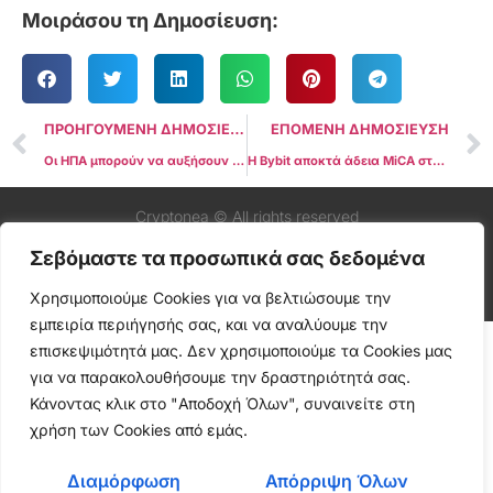
Μοιράσου τη Δημοσίευση:
ΠΡΟΗΓΟΥΜΕΝΗ ΔΗΜΟΣΙΕΥΣΗ
ΕΠΟΜΕΝΗ ΔΗΜΟΣΙΕΥΣΗ
Οι ΗΠΑ μπορούν να αυξήσουν τα αποθέματά τους σε Bitcoin, εφόσον δεν επιβαρυνθεί ο προϋπολογισμός, λέει ο υπεύθυνος για τα κρύπτο στον Λευκό Οίκο
Η Bybit αποκτά άδεια MiCA στην Αυστρία και εγκαινιάζει την ευρωπαϊκή της έδρα στη Βιέννη
Cryptonea © All rights reserved
Σεβόμαστε τα προσωπικά σας δεδομένα
Χρησιμοποιούμε Cookies για να βελτιώσουμε την
εμπειρία περιήγησής σας, και να αναλύουμε την
επισκεψιμότητά μας. Δεν χρησιμοποιούμε τα Cookies μας
για να παρακολουθήσουμε την δραστηριότητά σας.
Κάνοντας κλικ στο "Αποδοχή Όλων", συναινείτε στη
χρήση των Cookies από εμάς.
Διαμόρφωση
Απόρριψη Όλων