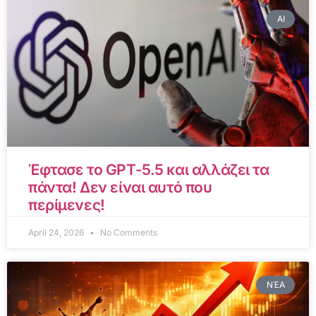
AI
Έφτασε το GPT-5.5 και αλλάζει τα
πάντα! Δεν είναι αυτό που
περίμενες!
April 24, 2026
No Comments
ΝΈΑ