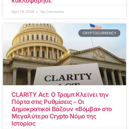
κυκλοφόρησε
April 29, 2026
No Comments
CRYPTOCURRENCY
CLARITY Act: Ο Τραμπ Κλείνει την
Πόρτα στις Ρυθμίσεις – Οι
Δημοκρατικοί Βάζουν «Βόμβα» στο
Μεγαλύτερο Crypto Νόμο της
Ιστορίας