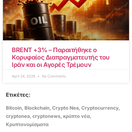
BRENT +3% – Παραιτήθηκε ο
Κορυφαίος Διαπραγματευτής του
Ιράν και οι Αγορές Τρέμουν
April 24, 2026
No Comments
Ετικέτες:
Bitcoin
,
Blockchain
,
Crypto Nea
,
Cryptocurrency
,
cryptonea
,
cryptonews
,
κρύπτο νέα
,
Κρυπτονομίσματα