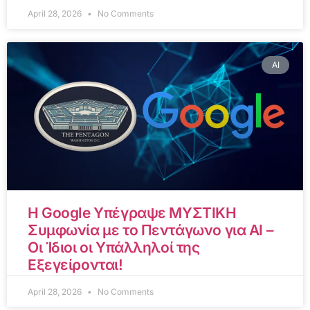
April 28, 2026
No Comments
AI
Η Google Υπέγραψε ΜΥΣΤΙΚΗ
Συμφωνία με το Πεντάγωνο για AI –
Οι Ίδιοι οι Υπάλληλοί της
Εξεγείρονται!
April 28, 2026
No Comments