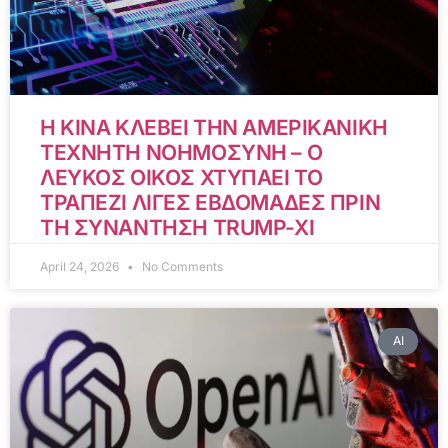
Η ΚΙΝΑ ΚΛΕΒΕΙ ΤΗΝ ΑΜΕΡΙΚΑΝΙΚΗ
ΤΕΧΝΗΤΗ ΝΟΗΜΟΣΥΝΗ – Ο
ΛΕΥΚΟΣ ΟΙΚΟΣ ΧΤΥΠΑΕΙ ΤΟ
ΤΡΑΠΕΖΙ ΛΙΓΕΣ ΕΒΔΟΜΑΔΕΣ ΠΡΙΝ
ΤΗ ΣΥΝΑΝΤΗΣΗ TRUMP-XI
April 24, 2026
No Comments
AI