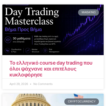
ΜΑΘΑΊΝΩ
Το ελληνικό course day trading που
όλοι ψάχνανε και επιτέλους
κυκλοφόρησε
April 29, 2026
No Comments
CRYPTOCURRENCY