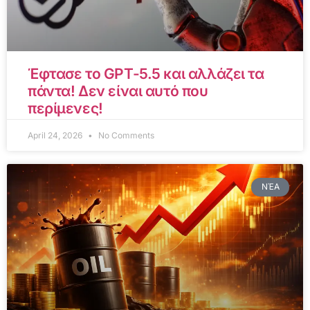
Έφτασε το GPT-5.5 και αλλάζει τα
πάντα! Δεν είναι αυτό που
περίμενες!
April 24, 2026
No Comments
ΝΈΑ