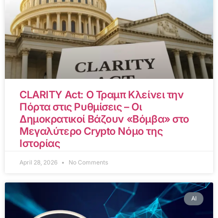
CLARITY Act: Ο Τραμπ Κλείνει την
Πόρτα στις Ρυθμίσεις – Οι
Δημοκρατικοί Βάζουν «Βόμβα» στο
Μεγαλύτερο Crypto Νόμο της
Ιστορίας
April 28, 2026
No Comments
AI