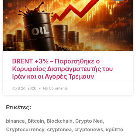
BRENT +3% – Παραιτήθηκε ο
Κορυφαίος Διαπραγματευτής του
Ιράν και οι Αγορές Τρέμουν
April 24, 2026
No Comments
Ετικέτες:
binance
,
Bitcoin
,
Blockchain
,
Crypto Nea
,
Cryptocurrency
,
cryptonea
,
cryptonews
,
κρύπτο