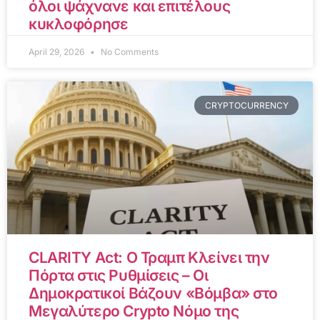
όλοι ψάχνανε και επιτέλους
κυκλοφόρησε
April 29, 2026
No Comments
CRYPTOCURRENCY
CLARITY Act: Ο Τραμπ Κλείνει την
Πόρτα στις Ρυθμίσεις – Οι
Δημοκρατικοί Βάζουν «Βόμβα» στο
Μεγαλύτερο Crypto Νόμο της