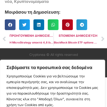
νέα
,
Κρυπτονομίσματα
Μοιράσου τη Δημοσίευση:
ΠΡΟΗΓΟΥΜΕΝΗ ΔΗΜΟΣΙΕΥΣΗ
ΕΠΟΜΕΝΗ ΔΗΜΟΣΙΕΥΣΗ
Η MicroStrategy αποκτά 4,6 δισεκατομμύρια δολάρια σε Bitcoin εν μέσω αυξανόμενων τιμών
BlackRock Bitcoin ETF options – Διαπραγματεύονται 1,9 δισεκατομμύρια δολάρια την πρώτη ημέρα
Cryptonea © All rights reserved
Σεβόμαστε τα προσωπικά σας δεδομένα
Χρησιμοποιούμε Cookies για να βελτιώσουμε την
εμπειρία περιήγησής σας, και να αναλύουμε την
επισκεψιμότητά μας. Δεν χρησιμοποιούμε τα Cookies μας
για να παρακολουθήσουμε την δραστηριότητά σας.
Κάνοντας κλικ στο "Αποδοχή Όλων", συναινείτε στη
χρήση των Cookies από εμάς.