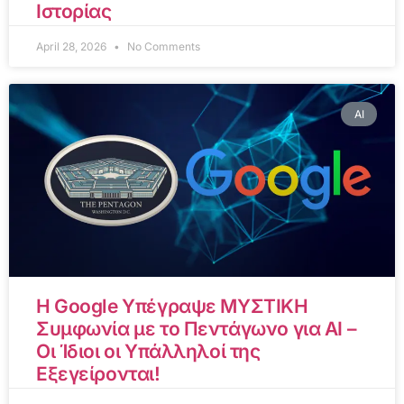
Ιστορίας
April 28, 2026
No Comments
AI
Η Google Υπέγραψε ΜΥΣΤΙΚΗ
Συμφωνία με το Πεντάγωνο για AI –
Οι Ίδιοι οι Υπάλληλοί της
Εξεγείρονται!