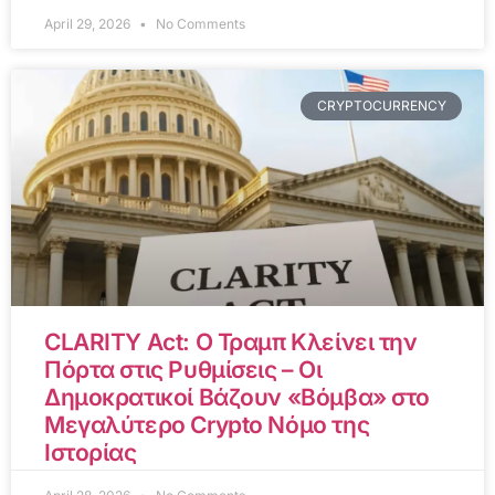
April 29, 2026
No Comments
CRYPTOCURRENCY
CLARITY Act: Ο Τραμπ Κλείνει την
Πόρτα στις Ρυθμίσεις – Οι
Δημοκρατικοί Βάζουν «Βόμβα» στο
Μεγαλύτερο Crypto Νόμο της
Ιστορίας