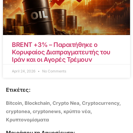
BRENT +3% – Παραιτήθηκε ο
Κορυφαίος Διαπραγματευτής του
Ιράν και οι Αγορές Τρέμουν
April 24, 2026
No Comments
Ετικέτες:
Bitcoin
,
Blockchain
,
Crypto Nea
,
Cryptocurrency
,
cryptonea
,
cryptonews
,
κρύπτο νέα
,
Κρυπτονομίσματα
Μοιράσου τη Δημοσίευση: