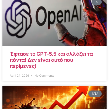
AI
Έφτασε το GPT-5.5 και αλλάζει τα
πάντα! Δεν είναι αυτό που
περίμενες!
April 24, 2026
No Comments
ΝΈΑ