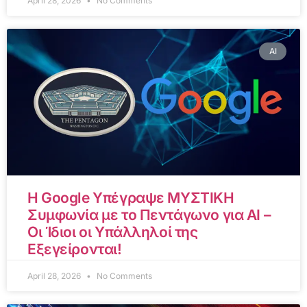
April 28, 2026
No Comments
AI
Η Google Υπέγραψε ΜΥΣΤΙΚΗ
Συμφωνία με το Πεντάγωνο για AI –
Οι Ίδιοι οι Υπάλληλοί της
Εξεγείρονται!
April 28, 2026
No Comments