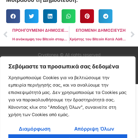
ΠΡΟΗΓΟΥΜΕΝΗ ΔΗΜΟΣΙΕΥΣΗ
ΕΠΟΜΕΝΗ ΔΗΜΟΣΙΕΥΣΗ
Η ανάκαμψη του Bitcoin σταματά καθώς ο Λευκός Οίκος επιβεβαιώνει δασμούς 104% στην Κίνα — Έρχεται νέα πτώση;
Χρήστης του Bitcoin Κατά Λάθος Πληρώνει Σχεδόν $60K σε Προμήθειες Συναλλαγής Από Πανικό
Cryptonea © All rights reserved
Σεβόμαστε τα προσωπικά σας δεδομένα
Χρησιμοποιούμε Cookies για να βελτιώσουμε την
εμπειρία περιήγησής σας, και να αναλύουμε την
επισκεψιμότητά μας. Δεν χρησιμοποιούμε τα Cookies μας
για να παρακολουθήσουμε την δραστηριότητά σας.
Κάνοντας κλικ στο "Αποδοχή Όλων", συναινείτε στη
χρήση των Cookies από εμάς.
Διαμόρφωση
Απόρριψη Όλων