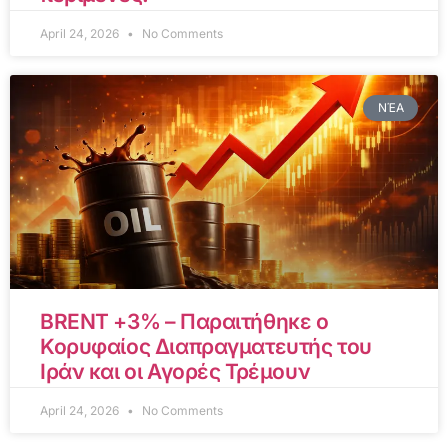
April 24, 2026
No Comments
ΝΈΑ
BRENT +3% – Παραιτήθηκε ο
Κορυφαίος Διαπραγματευτής του
Ιράν και οι Αγορές Τρέμουν
April 24, 2026
No Comments