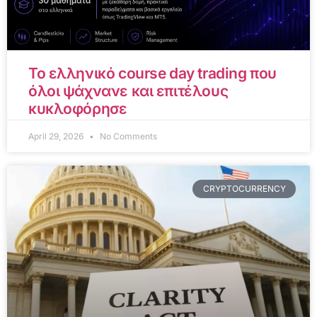
Το ελληνικό course day trading που
όλοι ψάχνανε και επιτέλους
κυκλοφόρησε
April 29, 2026
No Comments
CRYPTOCURRENCY