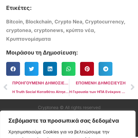
Ετικέτες:
Bitcoin
,
Blockchain
,
Crypto Nea
,
Cryptocurrency
,
cryptonea
,
cryptonews
,
κρύπτο νέα
,
Κρυπτονομίσματα
Μοιράσου τη Δημοσίευση:
ΠΡΟΗΓΟΥΜΕΝΗ ΔΗΜΟΣΙΕΥΣΗ
ΕΠΟΜΕΝΗ ΔΗΜΟΣΙΕΥΣΗ
Η Truth Social Καταθέτει Αίτηση για ETF σε Bitcoin και Ethereum
Η Γερουσία των ΗΠΑ Ενέκρινε Ιστορικό Νομοσχέδιο για τα Stablecoins με Ψήφους 68–30
Cryptonea © All rights reserved
Σεβόμαστε τα προσωπικά σας δεδομένα
Χρησιμοποιούμε Cookies για να βελτιώσουμε την