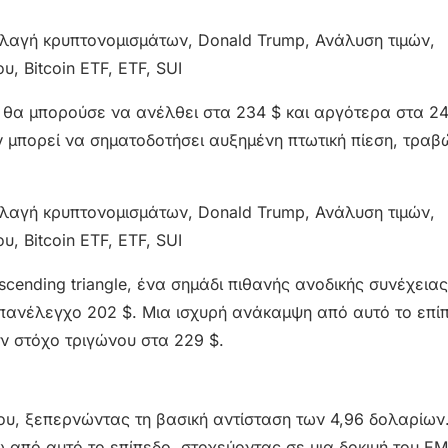
θα μπορούσε να ανέλθει στα 234 $ και αργότερα στα 24
 μπορεί να σηματοδοτήσει αυξημένη πτωτική πίεση, τραβ
cending triangle, ένα σημάδι πιθανής ανοδικής συνέχειας
πανέλεγχο 202 $. Μια ισχυρή ανάκαμψη από αυτό το επί
ν στόχο τριγώνου στα 229 $.
ίου, ξεπερνώντας τη βασική αντίσταση των 4,96 δολαρίων.
ω από αυτό το επίπεδο, στοχεύοντας σε μια δοκιμή του E