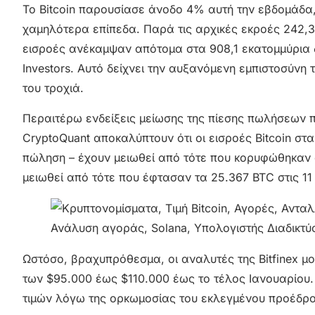
Το Bitcoin παρουσίασε άνοδο 4% αυτή την εβδομάδα
χαμηλότερα επίπεδα. Παρά τις αρχικές εκροές 242,3 
εισροές ανέκαμψαν απότομα στα 908,1 εκατομμύρια δ
Investors. Αυτό δείχνει την αυξανόμενη εμπιστοσύνη 
του τροχιά.
Περαιτέρω ενδείξεις μείωσης της πίεσης πωλήσεων π
CryptoQuant αποκαλύπτουν ότι οι εισροές Bitcoin στ
πώληση – έχουν μειωθεί από τότε που κορυφώθηκαν σ
μειωθεί από τότε που έφτασαν τα 25.367 BTC στις 11
Ωστόσο, βραχυπρόθεσμα, οι αναλυτές της Bitfinex μοι
των $95.000 έως $110.000 έως το τέλος Ιανουαρίου.
τιμών λόγω της ορκωμοσίας του εκλεγμένου προέδρο