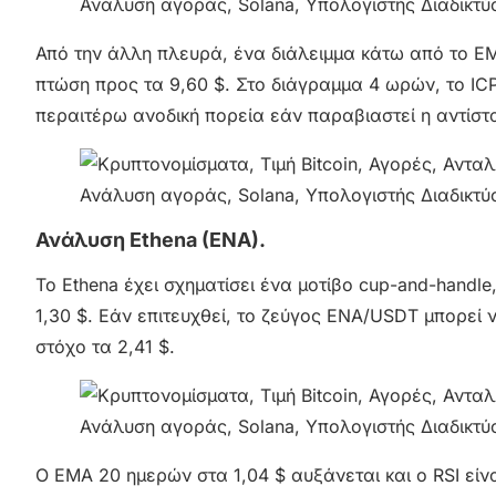
Από την άλλη πλευρά, ένα διάλειμμα κάτω από το EM
πτώση προς τα 9,60 $. Στο διάγραμμα 4 ωρών, το ICP
περαιτέρω ανοδική πορεία εάν παραβιαστεί η αντίστα
Ανάλυση Ethena (ENA).
Το Ethena έχει σχηματίσει ένα μοτίβο cup-and-hand
1,30 $. Εάν επιτευχθεί, το ζεύγος ENA/USDT μπορεί ν
στόχο τα 2,41 $.
Ο EMA 20 ημερών στα 1,04 $ αυξάνεται και ο RSI εί