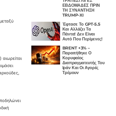
ΤΡΑΠΕΖΙ ΛΙΓΕΣ
ΕΒΔΟΜΑΔΕΣ ΠΡΙΝ
ΤΗ ΣΥΝΑΝΤΗΣΗ
TRUMP-XI
 μεταξύ
Έφτασε Το GPT-5.5
Και Αλλάζει Τα
Πάντα! Δεν Είναι
Αυτό Που Περίμενες!
BRENT +3% –
Παραιτήθηκε Ο
Κορυφαίος
) αιωρείται
Διαπραγματευτής Του
κιμάσει
Ιράν Και Οι Αγορές
αρκούδες,
Τρέμουν
υποδηλώνει
οδική