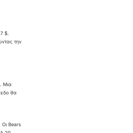
7 $.
ώντας την
. Μια
πεδο θα
 Οι Bears
MA 20