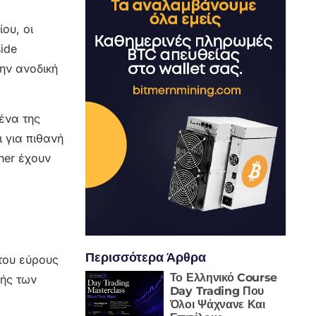
ου, οι
ide
την ανοδική
ένα της
 για πιθανή
ner έχουν
Περισσότερα Άρθρα
 του εύρους
Το Ελληνικό Course
λής των
Day Trading Που
Όλοι Ψάχνανε Και