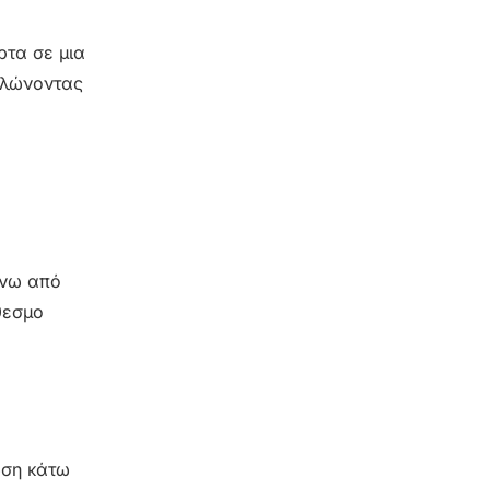
ρτα σε μια
δηλώνοντας
άνω από
θεσμο
ώση κάτω