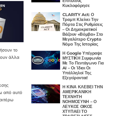
Επιτέλους
Κυκλοφόρησε
CLARITY Act: Ο
Τραμπ Κλείνει Την
Πόρτα Στις Ρυθμίσεις
– Οι Δημοκρατικοί
Βάζουν «Βόμβα» Στο
Μεγαλύτερο Crypto
Νόμο Της Ιστορίας
θήσουν το
Η Google Υπέγραψε
σουν άλλα
ΜΥΣΤΙΚΗ Συμφωνία
Με Το Πεντάγωνο Για
AI – Οι Ίδιοι Οι
Υπάλληλοί Της
Εξεγείρονται!
ίεσης
Η ΚΙΝΑ ΚΛΕΒΕΙ ΤΗΝ
ΑΜΕΡΙΚΑΝΙΚΗ
νω από αυτό
ΤΕΧΝΗΤΗ
ραιτέρω
ΝΟΗΜΟΣΥΝΗ – Ο
ΛΕΥΚΟΣ ΟΙΚΟΣ
ΧΤΥΠΑΕΙ ΤΟ