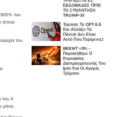
ΤΡΑΠΕΖΙ ΛΙΓΕΣ
ΕΒΔΟΜΑΔΕΣ ΠΡΙΝ
ΤΗ ΣΥΝΑΝΤΗΣΗ
η 800% του
TRUMP-XI
 τέτοια
Έφτασε Το GPT-5.5
Και Αλλάζει Τα
Πάντα! Δεν Είναι
Αυτό Που Περίμενες!
ριαρχία του
BRENT +3% –
Παραιτήθηκε Ο
Κορυφαίος
Διαπραγματευτής Του
Ιράν Και Οι Αγορές
να
Τρέμουν
ω του X
ο μήνα.