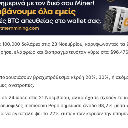
τα 100.000 δολάρια στις 23 Νοεμβρίου, κορυφώνοντας τα 
χωρήσει ελαφρώς και διαπραγματευόταν γύρω στα $96.476
α παρουσιάσουν βραχυπρόθεσμα κέρδη 20%, 30%, ή ακόμ
μες ανατροπές.
 σε 24 ώρες στις 21 Νοεμβρίου, αλλά έχασε σχεδόν το ί
το δημοφιλές memecoin Pepe σημείωσε άνοδο 93,2% μέσα 
για να εγκαταλείψει το 22% αυτών των κερδών την επόμε