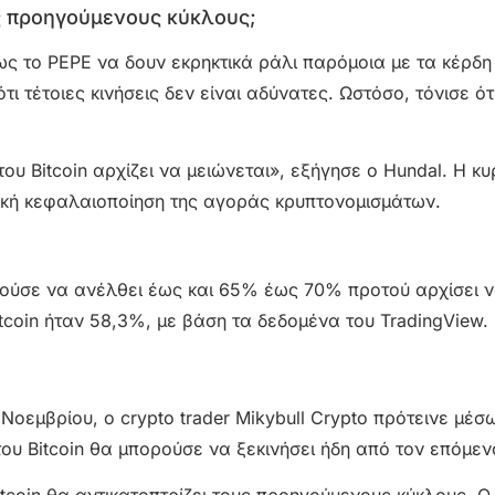
 προηγούμενους κύκλους;
ως το PEPE να δουν εκρηκτικά ράλι παρόμοια με τα κέρδ
 τέτοιες κινήσεις δεν είναι αδύνατες. Ωστόσο, τόνισε ότι
 του Bitcoin αρχίζει να μειώνεται», εξήγησε ο Hundal. Η κυ
ολική κεφαλαιοποίηση της αγοράς κρυπτονομισμάτων.
πορούσε να ανέλθει έως και 65% έως 70% προτού αρχίσει 
Bitcoin ήταν 58,3%, με βάση τα δεδομένα του TradingView.
οεμβρίου, ο crypto trader Mikybull Crypto πρότεινε μέσ
του Bitcoin θα μπορούσε να ξεκινήσει ήδη από τον επόμεν