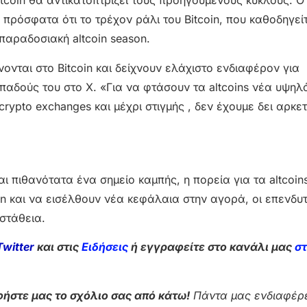
altcoin θα αντικατοπτρίζει τους προηγούμενους κύκλους. 
 πρόσφατα ότι το τρέχον ράλι του Bitcoin, που καθοδηγεί
παραδοσιακή altcoin season.
νονται στο Bitcoin και δείχνουν ελάχιστο ενδιαφέρον για
οπαδούς του στο X. «Για να φτάσουν τα altcoins νέα υψη
rypto exchanges και μέχρι στιγμής , δεν έχουμε δει αρκε
ναι πιθανότατα ένα σημείο καμπής, η πορεία για τα altcoi
n και να εισέλθουν νέα κεφάλαια στην αγορά, οι επενδυτ
στάθεια.
Twitter
και στις
Ειδήσεις
ή εγγραφείτε στο κανάλι μας
σ
ήστε μας το σχόλιο σας από κάτω!
Πάντα μας ενδιαφέρε