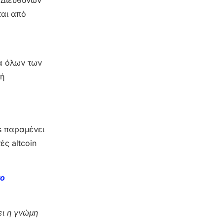
Ο Διευθύνων
ται από
λά όλων των
τή
ns παραμένει
ές altcoin
το
ι η γνώμη