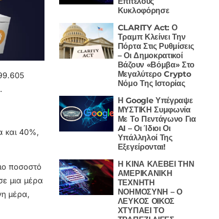
Επιτέλους
Κυκλοφόρησε
CLARITY Act: Ο
Τραμπ Κλείνει Την
Πόρτα Στις Ρυθμίσεις
– Οι Δημοκρατικοί
Βάζουν «Βόμβα» Στο
Μεγαλύτερο Crypto
99.605
Νόμο Της Ιστορίας
.
Η Google Υπέγραψε
ΜΥΣΤΙΚΗ Συμφωνία
Με Το Πεντάγωνο Για
AI – Οι Ίδιοι Οι
α και 40%,
Υπάλληλοί Της
Εξεγείρονται!
Η ΚΙΝΑ ΚΛΕΒΕΙ ΤΗΝ
διο ποσοστό
ΑΜΕΡΙΚΑΝΙΚΗ
σε μια μέρα
ΤΕΧΝΗΤΗ
ΝΟΗΜΟΣΥΝΗ – Ο
νη μέρα,
ΛΕΥΚΟΣ ΟΙΚΟΣ
ΧΤΥΠΑΕΙ ΤΟ