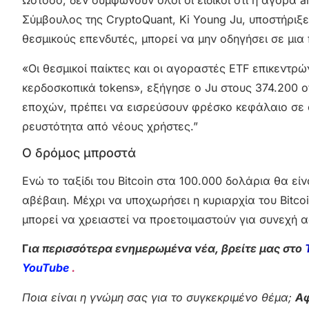
Ωστόσο, δεν συμφωνούν όλοι οι ειδικοί ότι η αγορά 
Σύμβουλος της CryptoQuant, Ki Young Ju, υποστήριξε
θεσμικούς επενδυτές, μπορεί να μην οδηγήσει σε μια 
«Οι θεσμικοί παίκτες και οι αγοραστές ETF επικεντρώ
κερδοσκοπικά tokens», εξήγησε ο Ju στους 374.200 
εποχών, πρέπει να εισρεύσουν φρέσκο ​​κεφάλαιο σε c
ρευστότητα από νέους χρήστες.”
Ο δρόμος μπροστά
Ενώ το ταξίδι του Bitcoin στα 100.000 δολάρια θα εί
αβέβαιη. Μέχρι να υποχωρήσει η κυριαρχία του Bitcoi
μπορεί να χρειαστεί να προετοιμαστούν για συνεχή α
Γ
ια περισσότερα ενημερωμένα νέα, βρείτε μας στο
YouTube
.
Ποια είναι η γνώμη σας για το συγκεκριμένο θέμα;
Αφ