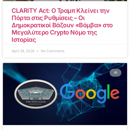
CLARITY Act: Ο Τραμπ Κλείνει την
Πόρτα στις Ρυθμίσεις – Οι
Δημοκρατικοί Βάζουν «Βόμβα» στο
Μεγαλύτερο Crypto Νόμο της
Ιστορίας
April 28, 2026
No Comments
AI