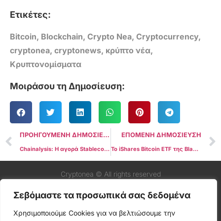
Ετικέτες:
Bitcoin
,
Blockchain
,
Crypto Nea
,
Cryptocurrency
,
cryptonea
,
cryptonews
,
κρύπτο νέα
,
Κρυπτονομίσματα
Μοιράσου τη Δημοσίευση:
ΠΡΟΗΓΟΥΜΕΝΗ ΔΗΜΟΣΙΕΥΣΗ
ΕΠΟΜΕΝΗ ΔΗΜΟΣΙΕΥΣΗ
Chainalysis: Η αγορά Stablecoin αποφεύγει τη ρυθμιστική εποπτεία των ΗΠΑ
Το iShares Bitcoin ETF της BlackRock εξαφανίζεται και επανεμφανίζεται στην πλατφόρμα της DTCC σε μια περίεργη ανατροπή
Cryptonea © All rights reserved
Σεβόμαστε τα προσωπικά σας δεδομένα
Χρησιμοποιούμε Cookies για να βελτιώσουμε την