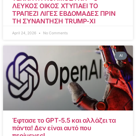
ΛΕΥΚΟΣ ΟΙΚΟΣ ΧΤΥΠΑΕΙ ΤΟ
ΤΡΑΠΕΖΙ ΛΙΓΕΣ ΕΒΔΟΜΑΔΕΣ ΠΡΙΝ
ΤΗ ΣΥΝΑΝΤΗΣΗ TRUMP-XI
April 24, 2026
No Comments
AI
Έφτασε το GPT-5.5 και αλλάζει τα
πάντα! Δεν είναι αυτό που
περίμενες!