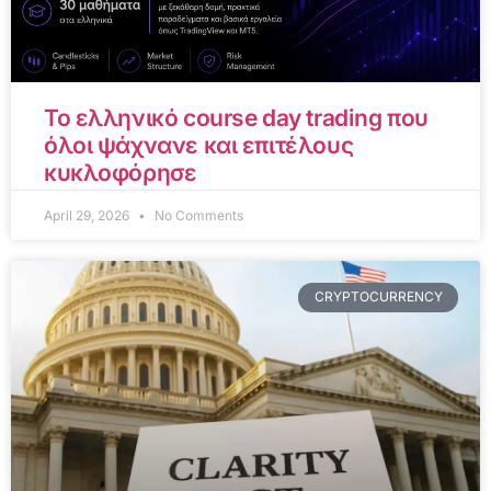
Το ελληνικό course day trading που
όλοι ψάχνανε και επιτέλους
κυκλοφόρησε
April 29, 2026
No Comments
CRYPTOCURRENCY