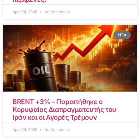
April 24, 2026
No Comments
ΝΈΑ
BRENT +3% – Παραιτήθηκε ο
Κορυφαίος Διαπραγματευτής του
Ιράν και οι Αγορές Τρέμουν
April 24, 2026
No Comments