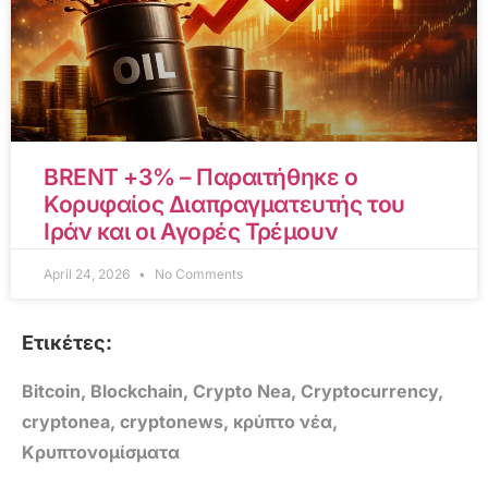
BRENT +3% – Παραιτήθηκε ο
Κορυφαίος Διαπραγματευτής του
Ιράν και οι Αγορές Τρέμουν
April 24, 2026
No Comments
Ετικέτες:
Bitcoin
,
Blockchain
,
Crypto Nea
,
Cryptocurrency
,
cryptonea
,
cryptonews
,
κρύπτο νέα
,
Κρυπτονομίσματα