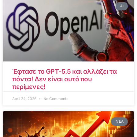
AI
Έφτασε το GPT-5.5 και αλλάζει τα
πάντα! Δεν είναι αυτό που
περίμενες!
April 24, 2026
No Comments
ΝΈΑ