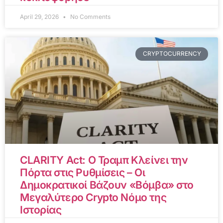
April 29, 2026
No Comments
CRYPTOCURRENCY
CLARITY Act: Ο Τραμπ Κλείνει την
Πόρτα στις Ρυθμίσεις – Οι
Δημοκρατικοί Βάζουν «Βόμβα» στο
Μεγαλύτερο Crypto Νόμο της
Ιστορίας