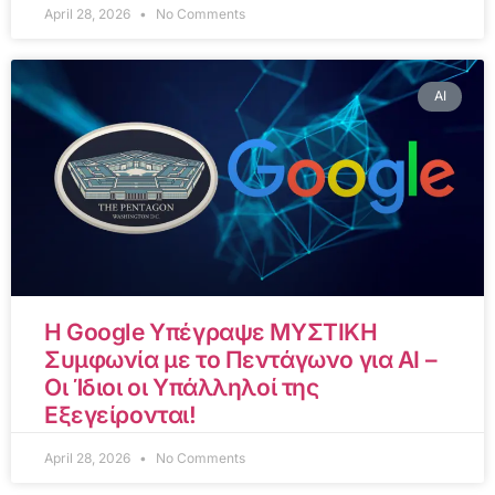
April 28, 2026
No Comments
AI
Η Google Υπέγραψε ΜΥΣΤΙΚΗ
Συμφωνία με το Πεντάγωνο για AI –
Οι Ίδιοι οι Υπάλληλοί της
Εξεγείρονται!
April 28, 2026
No Comments