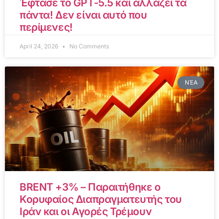
Έφτασε το GPT-5.5 και αλλάζει τα
πάντα! Δεν είναι αυτό που
περίμενες!
April 24, 2026
No Comments
ΝΈΑ
BRENT +3% – Παραιτήθηκε ο
Κορυφαίος Διαπραγματευτής του
Ιράν και οι Αγορές Τρέμουν