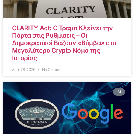
CLARITY Act: Ο Τραμπ Κλείνει την
Πόρτα στις Ρυθμίσεις – Οι
Δημοκρατικοί Βάζουν «Βόμβα» στο
Μεγαλύτερο Crypto Νόμο της
Ιστορίας
April 28, 2026
No Comments
AI