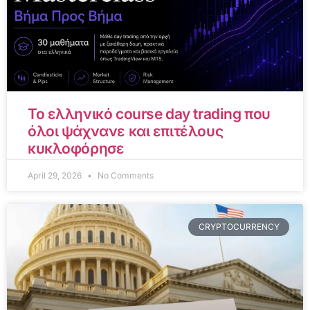
Το ελληνικό course day trading που
όλοι ψάχνανε και επιτέλους
κυκλοφόρησε
April 29, 2026
No Comments
CRYPTOCURRENCY