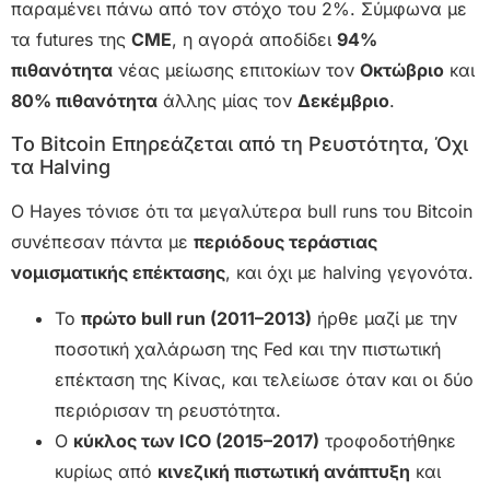
παραμένει πάνω από τον στόχο του 2%. Σύμφωνα με
τα futures της
CME
, η αγορά αποδίδει
94%
πιθανότητα
νέας μείωσης επιτοκίων τον
Οκτώβριο
και
80% πιθανότητα
άλλης μίας τον
Δεκέμβριο
.
Το Bitcoin Επηρεάζεται από τη Ρευστότητα, Όχι
τα Halving
Ο Hayes τόνισε ότι τα μεγαλύτερα bull runs του Bitcoin
συνέπεσαν πάντα με
περιόδους τεράστιας
νομισματικής επέκτασης
, και όχι με halving γεγονότα.
Το
πρώτο bull run (2011–2013)
ήρθε μαζί με την
ποσοτική χαλάρωση της Fed και την πιστωτική
επέκταση της Κίνας, και τελείωσε όταν και οι δύο
περιόρισαν τη ρευστότητα.
Ο
κύκλος των ICO (2015–2017)
τροφοδοτήθηκε
κυρίως από
κινεζική πιστωτική ανάπτυξη
και