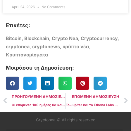
April 24, 2026
No Comments
Ετικέτες:
Bitcoin
,
Blockchain
,
Crypto Nea
,
Cryptocurrency
,
cryptonea
,
cryptonews
,
κρύπτο νέα
,
Κρυπτονομίσματα
Μοιράσου τη Δημοσίευση:
ΠΡΟΗΓΟΥΜΕΝΗ ΔΗΜΟΣΙΕΥΣΗ
ΕΠΟΜΕΝΗ ΔΗΜΟΣΙΕΥΣΗ
Οι επόμενες 100 ημέρες θα καθορίσουν το μέλλον του bull run του Bitcoin
Το Jupiter και το Ethena Labs παρουσιάζουν νέο stablecoin βασισμένο στο Solana, το JupUSD
Cryptonea © All rights reserved