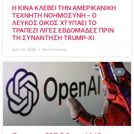
Η ΚΙΝΑ ΚΛΕΒΕΙ ΤΗΝ ΑΜΕΡΙΚΑΝΙΚΗ
ΤΕΧΝΗΤΗ ΝΟΗΜΟΣΥΝΗ – Ο
ΛΕΥΚΟΣ ΟΙΚΟΣ ΧΤΥΠΑΕΙ ΤΟ
ΤΡΑΠΕΖΙ ΛΙΓΕΣ ΕΒΔΟΜΑΔΕΣ ΠΡΙΝ
ΤΗ ΣΥΝΑΝΤΗΣΗ TRUMP-XI
April 24, 2026
No Comments
AI