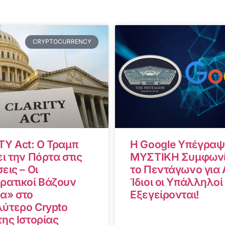
CRYPTOCURRENCY
TY Act: Ο Τραμπ
Η Google Υπέγραψ
ι την Πόρτα στις
ΜΥΣΤΙΚΗ Συμφωνί
εις – Οι
το Πεντάγωνο για A
ρατικοί Βάζουν
Ίδιοι οι Υπάλληλοί
α» στο
Εξεγείρονται!
ύτερο Crypto
της Ιστορίας