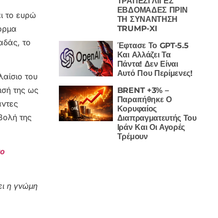
ΤΡΑΠΕΖΙ ΛΙΓΕΣ
ΕΒΔΟΜΑΔΕΣ ΠΡΙΝ
ι το ευρώ
ΤΗ ΣΥΝΑΝΤΗΣΗ
φόρμα
TRUMP-XI
αδάς, το
Έφτασε Το GPT-5.5
Και Αλλάζει Τα
Πάντα! Δεν Είναι
Αυτό Που Περίμενες!
λαίσιο του
ισή της ως
BRENT +3% –
Παραιτήθηκε Ο
αντες
Κορυφαίος
βολή της
Διαπραγματευτής Του
Ιράν Και Οι Αγορές
Τρέμουν
το
ι η γνώμη