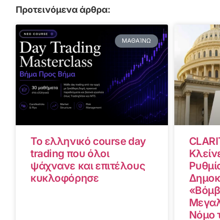
Προτεινόμενα άρθρα:
ΜΑΘΑΊΝΩ
Το ελληνικό course day
CLARI
trading που όλοι
Κλείνε
ψάχνανε και επιτέλους
Ρυθμίσ
κυκλοφόρησε
Δημοκ
«Βόμβ
Μεγαλ
Νόμο 