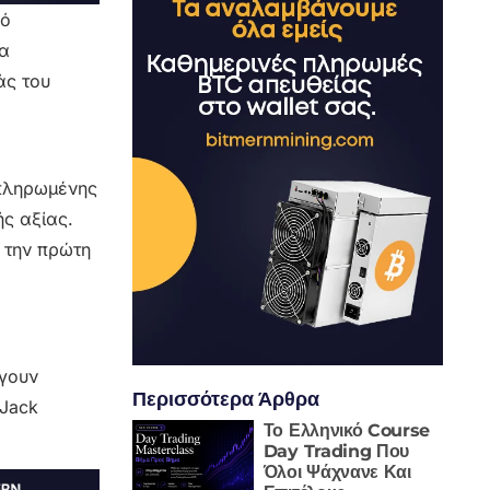
κό
ια
άς του
οπληρωμένης
ς αξίας.
 την πρώτη
άγουν
Περισσότερα Άρθρα
 Jack
Το Ελληνικό Course
Day Trading Που
Όλοι Ψάχνανε Και