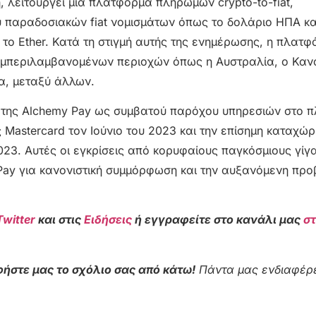
, λειτουργεί μια πλατφόρμα πληρωμών crypto-to-fiat,
 παραδοσιακών fiat νομισμάτων όπως το δολάριο ΗΠΑ κα
 το Ether. Κατά τη στιγμή αυτής της ενημέρωσης, η πλατ
υμπεριλαμβανομένων περιοχών όπως η Αυστραλία, ο Καν
ία, μεταξύ άλλων.
 της Alchemy Pay ως συμβατού παρόχου υπηρεσιών στο π
astercard τον Ιούνιο του 2023 και την επίσημη καταχώρ
023. Αυτές οι εγκρίσεις από κορυφαίους παγκόσμιους γίγ
ay για κανονιστική συμμόρφωση και την αυξανόμενη προ
Twitter
και στις
Ειδήσεις
ή εγγραφείτε στο κανάλι μας
σ
ήστε μας το σχόλιο σας από κάτω!
Πάντα μας ενδιαφέρε