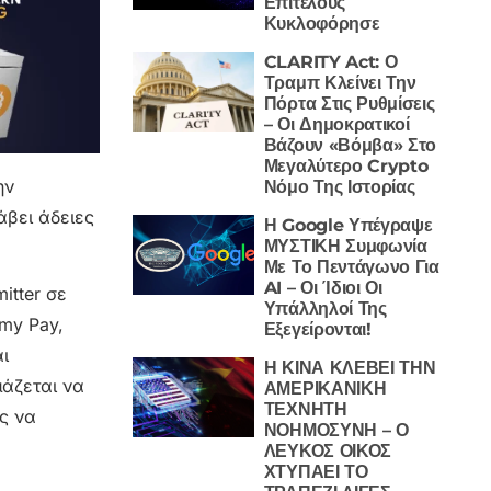
Επιτέλους
Κυκλοφόρησε
CLARITY Act: Ο
Τραμπ Κλείνει Την
Πόρτα Στις Ρυθμίσεις
– Οι Δημοκρατικοί
Βάζουν «Βόμβα» Στο
Μεγαλύτερο Crypto
ην
Νόμο Της Ιστορίας
άβει άδειες
Η Google Υπέγραψε
ΜΥΣΤΙΚΗ Συμφωνία
Με Το Πεντάγωνο Για
AI – Οι Ίδιοι Οι
itter σε
Υπάλληλοί Της
my Pay,
Εξεγείρονται!
ι
Η ΚΙΝΑ ΚΛΕΒΕΙ ΤΗΝ
μάζεται να
ΑΜΕΡΙΚΑΝΙΚΗ
ΤΕΧΝΗΤΗ
ς να
ΝΟΗΜΟΣΥΝΗ – Ο
ΛΕΥΚΟΣ ΟΙΚΟΣ
ΧΤΥΠΑΕΙ ΤΟ