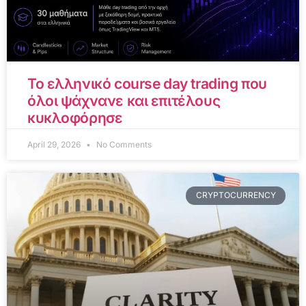
Το ελληνικό course day trading που
όλοι ψάχνανε και επιτέλους
κυκλοφόρησε
April 29, 2026
No Comments
CRYPTOCURRENCY