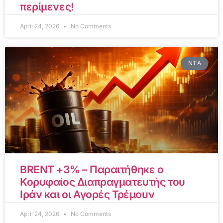
περίμενες!
April 24, 2026
No Comments
ΝΈΑ
BRENT +3% – Παραιτήθηκε ο
Κορυφαίος Διαπραγματευτής του
Ιράν και οι Αγορές Τρέμουν
April 24, 2026
No Comments