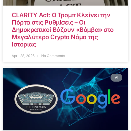
CLARITY Act: Ο Τραμπ Κλείνει την
Πόρτα στις Ρυθμίσεις – Οι
Δημοκρατικοί Βάζουν «Βόμβα» στο
Μεγαλύτερο Crypto Νόμο της
Ιστορίας
April 28, 2026
No Comments
AI