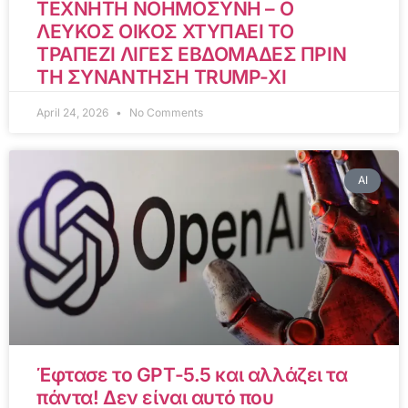
ΤΕΧΝΗΤΗ ΝΟΗΜΟΣΥΝΗ – Ο
ΛΕΥΚΟΣ ΟΙΚΟΣ ΧΤΥΠΑΕΙ ΤΟ
ΤΡΑΠΕΖΙ ΛΙΓΕΣ ΕΒΔΟΜΑΔΕΣ ΠΡΙΝ
ΤΗ ΣΥΝΑΝΤΗΣΗ TRUMP-XI
April 24, 2026
No Comments
AI
Έφτασε το GPT-5.5 και αλλάζει τα
πάντα! Δεν είναι αυτό που