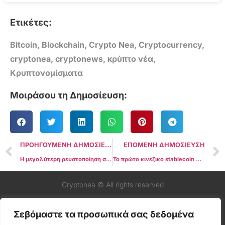
Ετικέτες:
Bitcoin
,
Blockchain
,
Crypto Nea
,
Cryptocurrency
,
cryptonea
,
cryptonews
,
κρύπτο νέα
,
Κρυπτονομίσματα
Μοιράσου τη Δημοσίευση:
ΠΡΟΗΓΟΥΜΕΝΗ ΔΗΜΟΣΙΕΥΣΗ
ΕΠΟΜΕΝΗ ΔΗΜΟΣΙΕΥΣΗ
Η μεγαλύτερη ρευστοποίηση σε longs του 2025: 5 πράγματα που πρέπει να δεις στο Bitcoin αυτή την εβδομάδα
Το πρώτο κινεζικό stablecoin CNH κάνει το ντεμπούτο του, καθώς ο παγκόσμιος ανταγωνισμός εντείνεται
Cryptonea © All rights reserved
Σεβόμαστε τα προσωπικά σας δεδομένα