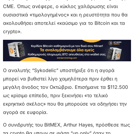
CME. Όπως ανέφερε, ο κύκλος χαλάρωσης είναι
ουσιαστικά «τιμολογημένος» και η ρευστότητα που θα
ακολουθήσει αποτελεί «καύσιμο για το Bitcoin και τα
crypto».
Ο αναλυτής “Sykodelic” υποστήριξε ότι η αγορά
μπορεί να βυθιστεί λίγο χαμηλότερα πριν έρθει η
μεγάλη άνοδος τον Οκτώβριο. Επισήμανε τα $112.500
ως κρίσιμο επίπεδο, πριν ξεκινήσει «το τελικό
εκρηκτικό σκέλος» που θα μπορούσε να οδηγήσει την
αγορά σε ευφορία.
Ο συνιδρυτής του BitMEX, Arthur Hayes, πρόσθεσε πως
τα crypto θα μπουν σε φάση “up only” όταν το