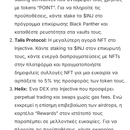
με tokens “POINT”. Για να πληροίτε τις
προϋποθέσεις, κάντε stake τα $INJ στο
πρόγραμμα επικύρωσης Black Panther και
καταθέστε ρευστότητα στα vaults τους.
Talis Protocol:
Η μεγαλύτερη αγορά NFT στο
Injective. Κάντε staking τα $INJ στον επικυρωτή
τους, κάντε ενεργά διαπραγματεύσεις με NFTs
στην πλατφόρμα και πραγματοποιήστε
δημοφιλείς συλλογές NFT για μια ευκαιρία να
αρπάξετε το 5% της προσφοράς των token τους.
Helix:
Ένα DEX στο Injective που προσφέρει
perpetual trading και swaps χωρίς gas fees. Ενώ
εκκρεμεί η επίσημη επιβεβαίωση των airdrops, η
καρτέλα “Rewards” στον ιστότοπό τους
παραπέμπει σε μελλοντικές ευκαιρίες. Για να
πληροίτε τις προϋποθέσεις, κάντε swapping,