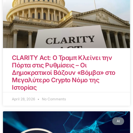
CLARITY Act: Ο Τραμπ Κλείνει την
Πόρτα στις Ρυθμίσεις – Οι
Δημοκρατικοί Βάζουν «Βόμβα» στο
Μεγαλύτερο Crypto Νόμο της
Ιστορίας
April 28, 2026
No Comments
AI