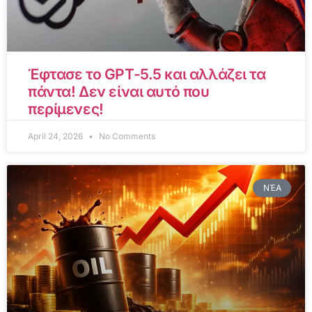
Έφτασε το GPT-5.5 και αλλάζει τα
πάντα! Δεν είναι αυτό που
περίμενες!
April 24, 2026
No Comments
ΝΈΑ