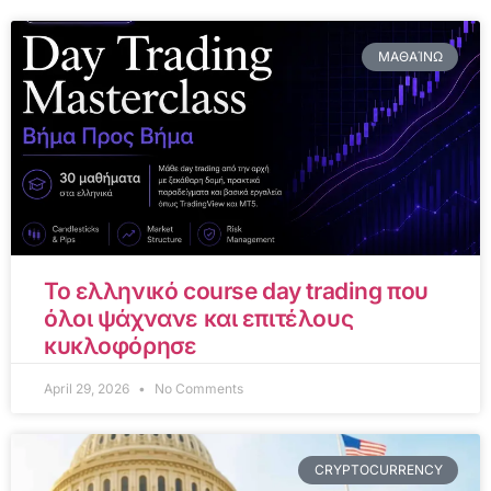
ΜΑΘΑΊΝΩ
Το ελληνικό course day trading που
όλοι ψάχνανε και επιτέλους
κυκλοφόρησε
April 29, 2026
No Comments
CRYPTOCURRENCY