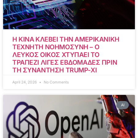
Η ΚΙΝΑ ΚΛΕΒΕΙ ΤΗΝ ΑΜΕΡΙΚΑΝΙΚΗ
ΤΕΧΝΗΤΗ ΝΟΗΜΟΣΥΝΗ – Ο
ΛΕΥΚΟΣ ΟΙΚΟΣ ΧΤΥΠΑΕΙ ΤΟ
ΤΡΑΠΕΖΙ ΛΙΓΕΣ ΕΒΔΟΜΑΔΕΣ ΠΡΙΝ
ΤΗ ΣΥΝΑΝΤΗΣΗ TRUMP-XI
April 24, 2026
No Comments
AI