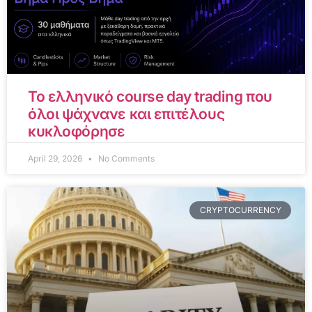
Το ελληνικό course day trading που
όλοι ψάχνανε και επιτέλους
κυκλοφόρησε
April 29, 2026
No Comments
CRYPTOCURRENCY