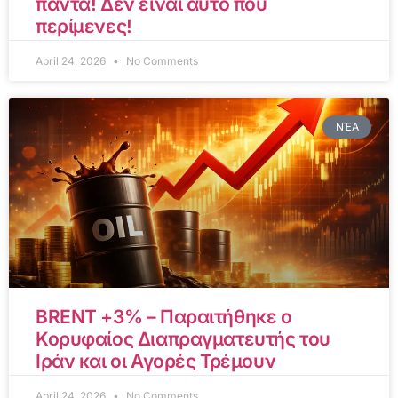
πάντα! Δεν είναι αυτό που
περίμενες!
April 24, 2026
No Comments
ΝΈΑ
BRENT +3% – Παραιτήθηκε ο
Κορυφαίος Διαπραγματευτής του
Ιράν και οι Αγορές Τρέμουν
April 24, 2026
No Comments