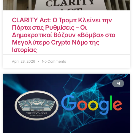
CLARITY Act: Ο Τραμπ Κλείνει την
Πόρτα στις Ρυθμίσεις – Οι
Δημοκρατικοί Βάζουν «Βόμβα» στο
Μεγαλύτερο Crypto Νόμο της
Ιστορίας
April 28, 2026
No Comments
AI