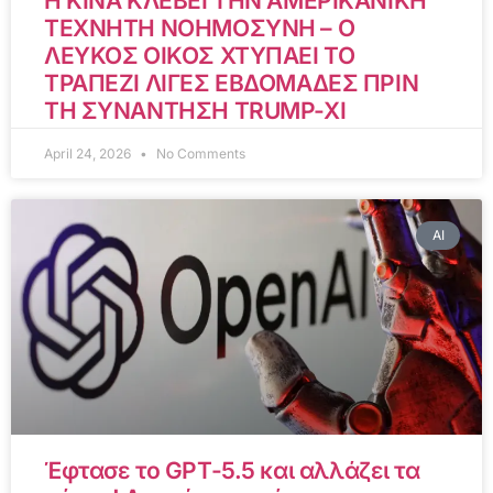
Η ΚΙΝΑ ΚΛΕΒΕΙ ΤΗΝ ΑΜΕΡΙΚΑΝΙΚΗ
ΤΕΧΝΗΤΗ ΝΟΗΜΟΣΥΝΗ – Ο
ΛΕΥΚΟΣ ΟΙΚΟΣ ΧΤΥΠΑΕΙ ΤΟ
ΤΡΑΠΕΖΙ ΛΙΓΕΣ ΕΒΔΟΜΑΔΕΣ ΠΡΙΝ
ΤΗ ΣΥΝΑΝΤΗΣΗ TRUMP-XI
April 24, 2026
No Comments
AI
Έφτασε το GPT-5.5 και αλλάζει τα