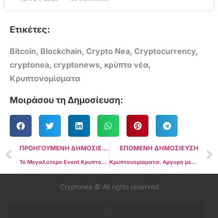
Ετικέτες:
Bitcoin
,
Blockchain
,
Crypto Nea
,
Cryptocurrency
,
cryptonea
,
cryptonews
,
κρύπτο νέα
,
Κρυπτονομίσματα
Μοιράσου τη Δημοσίευση:
ΠΡΟΗΓΟΥΜΕΝΗ ΔΗΜΟΣΙΕΥΣΗ
ΕΠΟΜΕΝΗ ΔΗΜΟΣΙΕΥΣΗ
Το Μεγαλύτερο Event Κρυπτονομισμάτων Στην Ελλάδα – Μοναδική Ευκαιρία!
Κρυπτονομίσματα: Αργυρό μετάλλιο στους Έλληνες για επενδύσεις σε ψηφιακά νομίσματα
Cryptonea © All rights reserved