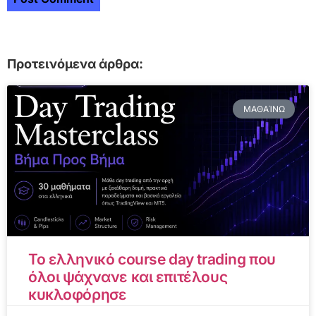
Προτεινόμενα άρθρα:
ΜΑΘΑΊΝΩ
Το ελληνικό course day trading που
όλοι ψάχνανε και επιτέλους
κυκλοφόρησε