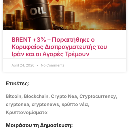
BRENT +3% – Παραιτήθηκε ο
Κορυφαίος Διαπραγματευτής του
Ιράν και οι Αγορές Τρέμουν
April 24, 2026
No Comments
Ετικέτες:
Bitcoin
,
Blockchain
,
Crypto Nea
,
Cryptocurrency
,
cryptonea
,
cryptonews
,
κρύπτο νέα
,
Κρυπτονομίσματα
Μοιράσου τη Δημοσίευση: