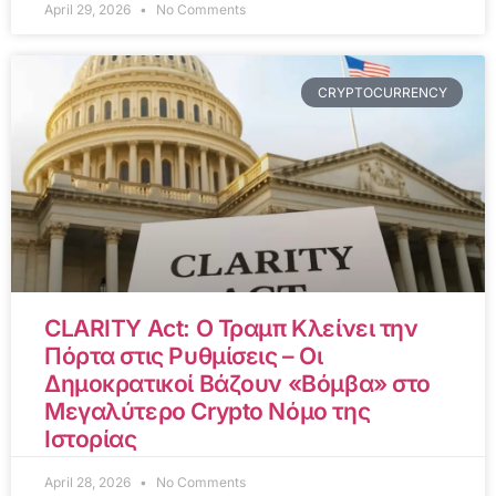
April 29, 2026
No Comments
CRYPTOCURRENCY
CLARITY Act: Ο Τραμπ Κλείνει την
Πόρτα στις Ρυθμίσεις – Οι
Δημοκρατικοί Βάζουν «Βόμβα» στο
Μεγαλύτερο Crypto Νόμο της
Ιστορίας
April 28, 2026
No Comments