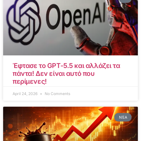
Έφτασε το GPT-5.5 και αλλάζει τα
πάντα! Δεν είναι αυτό που
περίμενες!
April 24, 2026
No Comments
ΝΈΑ