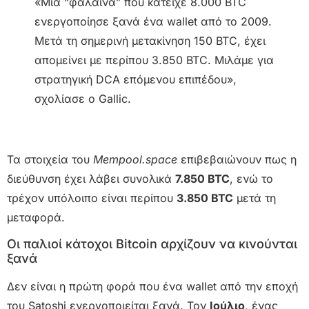
«Μια “φάλαινα” που κατείχε 8.000 BTC
ενεργοποίησε ξανά ένα wallet από το 2009.
Μετά τη σημερινή μετακίνηση 150 BTC, έχει
απομείνει με περίπου 3.850 BTC. Μιλάμε για
στρατηγική DCA επόμενου επιπέδου»,
σχολίασε ο Gallic.
Τα στοιχεία του
Mempool.space
επιβεβαιώνουν πως η
διεύθυνση έχει λάβει συνολικά
7.850 BTC
, ενώ το
τρέχον υπόλοιπο είναι περίπου
3.850 BTC
μετά τη
μεταφορά.
Οι παλιοί κάτοχοι Bitcoin αρχίζουν να κινούνται
ξανά
Δεν είναι η πρώτη φορά που ένα wallet από την εποχή
του Satoshi ενεργοποιείται ξανά. Τον
Ιούλιο
, ένας