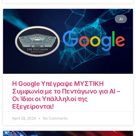
AI
Η Google Υπέγραψε ΜΥΣΤΙΚΗ
Συμφωνία με το Πεντάγωνο για AI –
Οι Ίδιοι οι Υπάλληλοί της
Εξεγείρονται!
April 28, 2026
No Comments