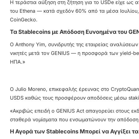
Η τεράστια αύξηση στη ζήτηση για το USDe είχε ως α
του Ethena — κατά σχεδόν 60% από τα μέσα Ιουλίου, 
CoinGecko.
Τα Stablecoins με Απόδοση Ευνοημένα του GE
Ο Anthony Yim, συνιδρυτής της εταιρείας αναλύσεων
νικητές μετά τον GENIUS — η προσφορά των yield-bear
ΗΠΑ.»
Ο Julio Moreno, επικεφαλής έρευνας στο CryptoQuan
USDS καθώς τους προσφέρουν αποδόσεις μέσω stakin
«Ακριβώς επειδή ο GENIUS Act απαγορεύει στους εκδ
σταθερά νομίσματα που ενσωματώνουν την απόδοση μ
Η Αγορά των Stablecoins Μπορεί να Αγγίξει τα