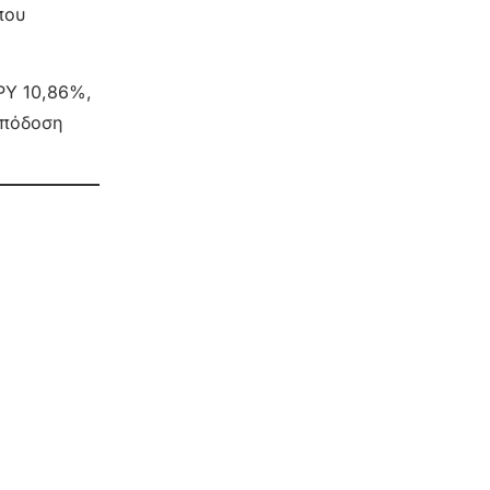
που
APY 10,86%,
απόδοση