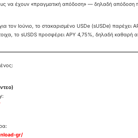
όχους να έχουν «πραγματική απόδοση» — δηλαδή απόδοση 
για τον Ιούνιο, το στακαρισμένο USDe (sUSDe) παρέχει 
ίστοιχα, το sUSDS προσφέρει APY 4,75%, δηλαδή καθαρή 
μένος:
ντεο)
y:
/
ρα:
nload-gr/