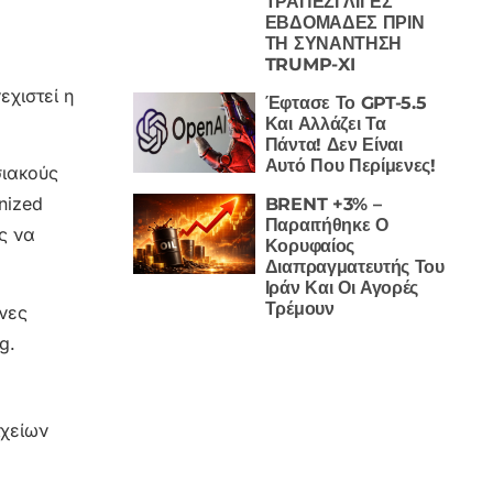
ΤΡΑΠΕΖΙ ΛΙΓΕΣ
ΕΒΔΟΜΑΔΕΣ ΠΡΙΝ
ΤΗ ΣΥΝΑΝΤΗΣΗ
TRUMP-XI
εχιστεί η
Έφτασε Το GPT-5.5
Και Αλλάζει Τα
Πάντα! Δεν Είναι
Αυτό Που Περίμενες!
σιακούς
nized
BRENT +3% –
Παραιτήθηκε Ο
ς να
Κορυφαίος
Διαπραγματευτής Του
Ιράν Και Οι Αγορές
Τρέμουν
νες
g.
ιχείων