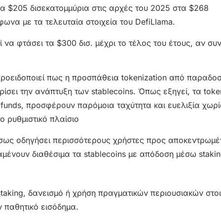
τα $205 δισεκατομμύρια στις αρχές του 2025 στα $268
ωνα με τα τελευταία στοιχεία του DefiLlama.
να φτάσει τα $300 δισ. μέχρι το τέλος του έτους, αν συν
 προειδοποιεί πως η προσπάθεια tokenization από παραδο
ίσει την ανάπτυξη των stablecoins. Όπως εξηγεί, τα toke
funds, προσφέρουν παρόμοια ταχύτητα και ευελιξία χωρί
 ρυθμιστικό πλαίσιο
 ίσως οδηγήσει περισσότερους χρήστες προς αποκεντρωμέ
μένουν διαθέσιμα τα stablecoins με απόδοση μέσω stakin
staking, δανεισμό ή χρήση πραγματικών περιουσιακών στο
 παθητικό εισόδημα.