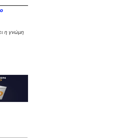
το
ι η γνώμη