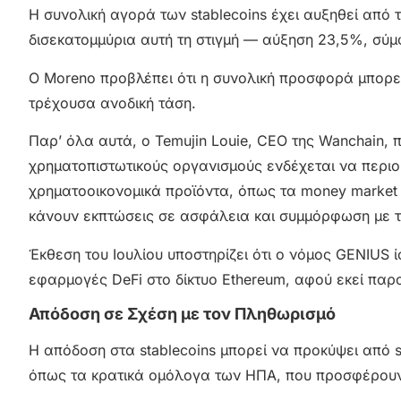
Η συνολική αγορά των stablecoins έχει αυξηθεί από 
δισεκατομμύρια αυτή τη στιγμή — αύξηση 23,5%, σύμφ
Ο Moreno προβλέπει ότι η συνολική προσφορά μπορεί 
τρέχουσα ανοδική τάση.
Παρ’ όλα αυτά, ο Temujin Louie, CEO της Wanchain,
χρηματοπιστωτικούς οργανισμούς ενδέχεται να περιορ
χρηματοοικονομικά προϊόντα, όπως τα money market 
κάνουν εκπτώσεις σε ασφάλεια και συμμόρφωση με το
Έκθεση του Ιουλίου υποστηρίζει ότι ο νόμος GENIUS
εφαρμογές DeFi στο δίκτυο Ethereum, αφού εκεί παρα
Απόδοση σε Σχέση με τον Πληθωρισμό
Η απόδοση στα stablecoins μπορεί να προκύψει από 
όπως τα κρατικά ομόλογα των ΗΠΑ, που προσφέρουν