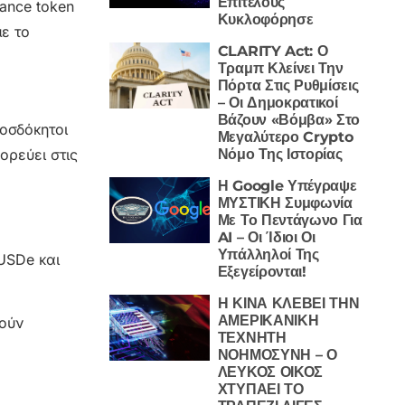
Επιτέλους
ance token
Κυκλοφόρησε
ε το
CLARITY Act: Ο
Τραμπ Κλείνει Την
Πόρτα Στις Ρυθμίσεις
– Οι Δημοκρατικοί
Βάζουν «Βόμβα» Στο
οσδόκητοι
Μεγαλύτερο Crypto
ορεύει στις
Νόμο Της Ιστορίας
Η Google Υπέγραψε
ΜΥΣΤΙΚΗ Συμφωνία
Με Το Πεντάγωνο Για
AI – Οι Ίδιοι Οι
Υπάλληλοί Της
USDe και
Εξεγείρονται!
Η ΚΙΝΑ ΚΛΕΒΕΙ ΤΗΝ
ΑΜΕΡΙΚΑΝΙΚΗ
τούν
ΤΕΧΝΗΤΗ
ΝΟΗΜΟΣΥΝΗ – Ο
ΛΕΥΚΟΣ ΟΙΚΟΣ
ΧΤΥΠΑΕΙ ΤΟ