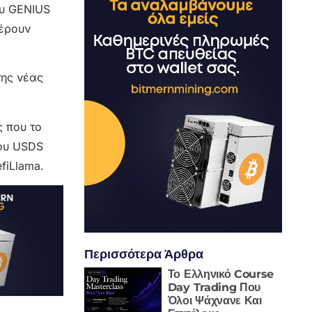
ου GENIUS
φέρουν
της νέας
ς που το
του USDS
fiLlama.
Περισσότερα Άρθρα
Το Ελληνικό Course
Day Trading Που
Όλοι Ψάχνανε Και