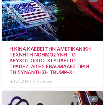
Η ΚΙΝΑ ΚΛΕΒΕΙ ΤΗΝ ΑΜΕΡΙΚΑΝΙΚΗ
ΤΕΧΝΗΤΗ ΝΟΗΜΟΣΥΝΗ – Ο
ΛΕΥΚΟΣ ΟΙΚΟΣ ΧΤΥΠΑΕΙ ΤΟ
ΤΡΑΠΕΖΙ ΛΙΓΕΣ ΕΒΔΟΜΑΔΕΣ ΠΡΙΝ
ΤΗ ΣΥΝΑΝΤΗΣΗ TRUMP-XI
April 24, 2026
No Comments
AI