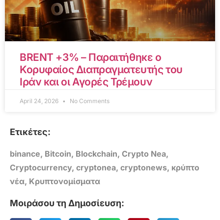
BRENT +3% – Παραιτήθηκε ο
Κορυφαίος Διαπραγματευτής του
Ιράν και οι Αγορές Τρέμουν
April 24, 2026
No Comments
Ετικέτες:
binance
,
Bitcoin
,
Blockchain
,
Crypto Nea
,
Cryptocurrency
,
cryptonea
,
cryptonews
,
κρύπτο
νέα
,
Κρυπτονομίσματα
Μοιράσου τη Δημοσίευση: