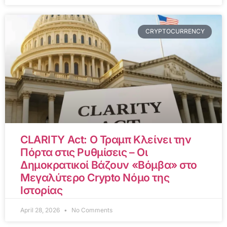
CRYPTOCURRENCY
CLARITY Act: Ο Τραμπ Κλείνει την
Πόρτα στις Ρυθμίσεις – Οι
Δημοκρατικοί Βάζουν «Βόμβα» στο
Μεγαλύτερο Crypto Νόμο της
Ιστορίας
April 28, 2026
No Comments