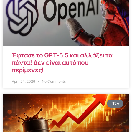
Έφτασε το GPT-5.5 και αλλάζει τα
πάντα! Δεν είναι αυτό που
περίμενες!
April 24, 2026
No Comments
ΝΈΑ