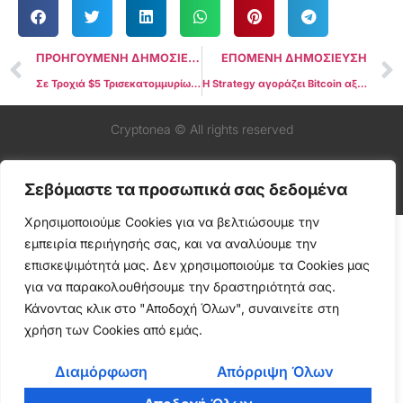
ΠΡΟΗΓΟΥΜΕΝΗ ΔΗΜΟΣΙΕΥΣΗ
ΕΠΟΜΕΝΗ ΔΗΜΟΣΙΕΥΣΗ
Σε Τροχιά $5 Τρισεκατομμυρίων η Altseason – Η Κεφαλαιοποίηση των Altcoins Αγγίζει τα $1,5T
Η Strategy αγοράζει Bitcoin αξίας $740 εκατ. καθώς η τιμή ξεπερνά τις $122.000
Cryptonea © All rights reserved
Σεβόμαστε τα προσωπικά σας δεδομένα
Χρησιμοποιούμε Cookies για να βελτιώσουμε την
εμπειρία περιήγησής σας, και να αναλύουμε την
επισκεψιμότητά μας. Δεν χρησιμοποιούμε τα Cookies μας
για να παρακολουθήσουμε την δραστηριότητά σας.
Κάνοντας κλικ στο "Αποδοχή Όλων", συναινείτε στη
χρήση των Cookies από εμάς.
Διαμόρφωση
Απόρριψη Όλων