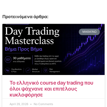
Προτεινόμενα άρθρα:
ΜΑΘΑΊΝΩ
Το ελληνικό course day trading που
όλοι ψάχνανε και επιτέλους
κυκλοφόρησε
April 29, 2026
No Comments