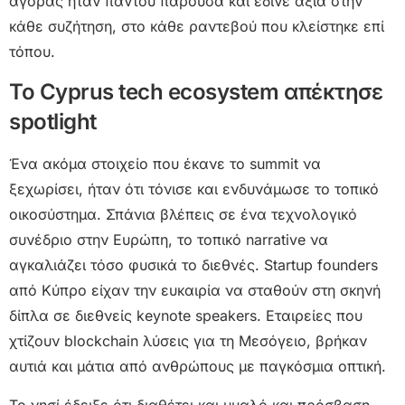
αγοράς ήταν παντού παρούσα και έδινε αξία στην
κάθε συζήτηση, στο κάθε ραντεβού που κλείστηκε επί
τόπου.
Το Cyprus tech ecosystem απέκτησε
spotlight
Ένα ακόμα στοιχείο που έκανε το summit να
ξεχωρίσει, ήταν ότι τόνισε και ενδυνάμωσε το τοπικό
οικοσύστημα. Σπάνια βλέπεις σε ένα τεχνολογικό
συνέδριο στην Ευρώπη, το τοπικό narrative να
αγκαλιάζει τόσο φυσικά το διεθνές. Startup founders
από Κύπρο είχαν την ευκαιρία να σταθούν στη σκηνή
δίπλα σε διεθνείς keynote speakers. Εταιρείες που
χτίζουν blockchain λύσεις για τη Μεσόγειο, βρήκαν
αυτιά και μάτια από ανθρώπους με παγκόσμια οπτική.
Το νησί έδειξε ότι διαθέτει και μυαλό και πρόσβαση