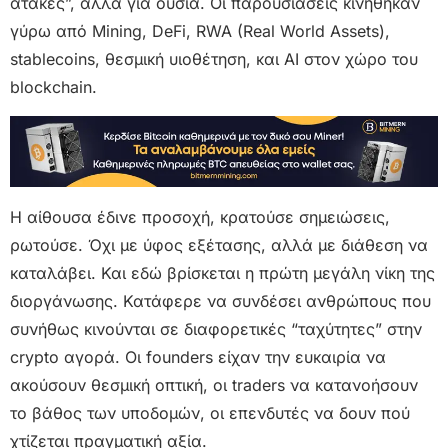
ατάκες”, αλλά για ουσία. Οι παρουσιάσεις κινήθηκαν
γύρω από Mining, DeFi, RWA (Real World Assets),
stablecoins, θεσμική υιοθέτηση, και AI στον χώρο του
blockchain.
Η αίθουσα έδινε προσοχή, κρατούσε σημειώσεις,
ρωτούσε. Όχι με ύφος εξέτασης, αλλά με διάθεση να
καταλάβει. Και εδώ βρίσκεται η πρώτη μεγάλη νίκη της
διοργάνωσης. Κατάφερε να συνδέσει ανθρώπους που
συνήθως κινούνται σε διαφορετικές “ταχύτητες” στην
crypto αγορά. Οι founders είχαν την ευκαιρία να
ακούσουν θεσμική οπτική, οι traders να κατανοήσουν
το βάθος των υποδομών, οι επενδυτές να δουν πού
χτίζεται πραγματική αξία.