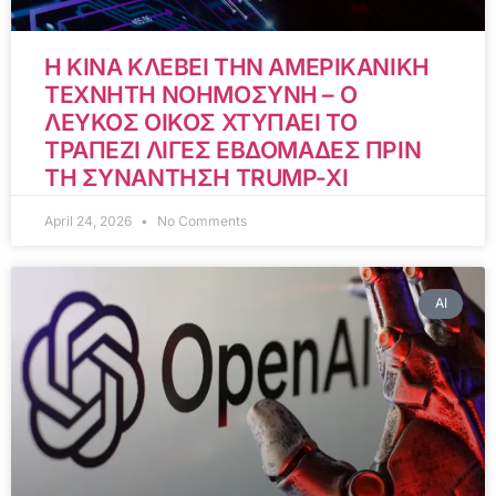
Η ΚΙΝΑ ΚΛΕΒΕΙ ΤΗΝ ΑΜΕΡΙΚΑΝΙΚΗ
ΤΕΧΝΗΤΗ ΝΟΗΜΟΣΥΝΗ – Ο
ΛΕΥΚΟΣ ΟΙΚΟΣ ΧΤΥΠΑΕΙ ΤΟ
ΤΡΑΠΕΖΙ ΛΙΓΕΣ ΕΒΔΟΜΑΔΕΣ ΠΡΙΝ
ΤΗ ΣΥΝΑΝΤΗΣΗ TRUMP-XI
April 24, 2026
No Comments
AI