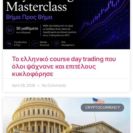
Το ελληνικό course day trading που
όλοι ψάχνανε και επιτέλους
κυκλοφόρησε
April 29, 2026
No Comments
CRYPTOCURRENCY