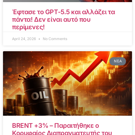
Έφτασε το GPT-5.5 και αλλάζει τα
πάντα! Δεν είναι αυτό που
περίμενες!
April 24, 2026
No Comments
ΝΈΑ
BRENT +3% – Παραιτήθηκε ο
Κορυφαίος Διαπραγματευτής του