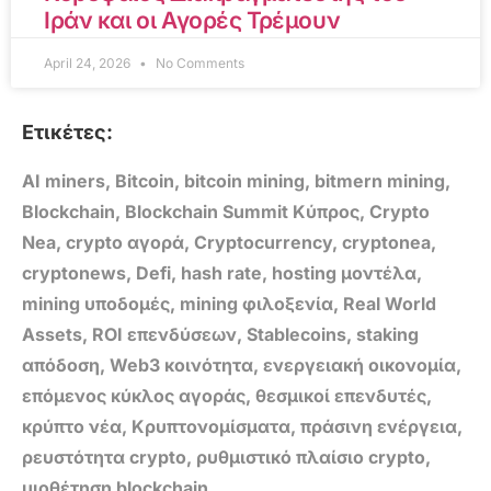
Ιράν και οι Αγορές Τρέμουν
April 24, 2026
No Comments
Ετικέτες:
AI miners
,
Bitcoin
,
bitcoin mining
,
bitmern mining
,
Blockchain
,
Blockchain Summit Κύπρος
,
Crypto
Nea
,
crypto αγορά
,
Cryptocurrency
,
cryptonea
,
cryptonews
,
Defi
,
hash rate
,
hosting μοντέλα
,
mining υποδομές
,
mining φιλοξενία
,
Real World
Assets
,
ROI επενδύσεων
,
Stablecoins
,
staking
απόδοση
,
Web3 κοινότητα
,
ενεργειακή οικονομία
,
επόμενος κύκλος αγοράς
,
θεσμικοί επενδυτές
,
κρύπτο νέα
,
Κρυπτονομίσματα
,
πράσινη ενέργεια
,
ρευστότητα crypto
,
ρυθμιστικό πλαίσιο crypto
,
υιοθέτηση blockchain