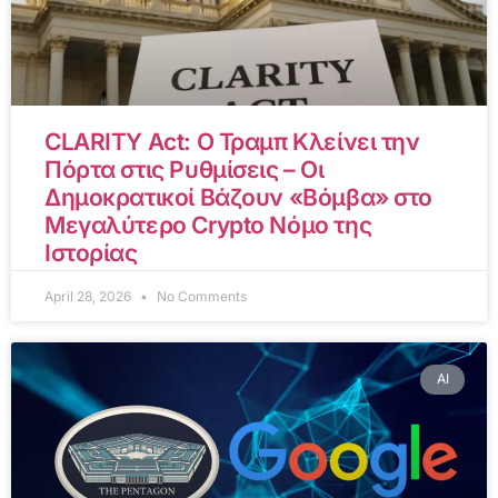
CLARITY Act: Ο Τραμπ Κλείνει την
Πόρτα στις Ρυθμίσεις – Οι
Δημοκρατικοί Βάζουν «Βόμβα» στο
Μεγαλύτερο Crypto Νόμο της
Ιστορίας
April 28, 2026
No Comments
AI