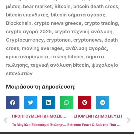
μέσος
,
bear market
,
Bitcoin
,
bitcoin death cross
,
bitcoin επενδυτές
,
bitcoin σήματα αγοράς
,
Blockchain
,
crypto news greece
,
crypto trading
,
crypto αγορά 2025
,
crypto τεχνική ανάλυση
,
Cryptocurrency
,
cryptonea
,
cryptonews
,
death
cross
,
moving averages
,
ανάλυση αγοράς
,
κρυπτονομίσματα
,
πτώση bitcoin
,
σήματα
πώλησης
,
τεχνική ανάλυση bitcoin
,
ψυχολογία
επενδυτών
Μοιράσου τη Δημοσίευση:
ΠΡΟΗΓΟΥΜΕΝΗ ΔΗΜΟΣΙΕΥΣΗ
ΕΠΟΜΕΝΗ ΔΗΜΟΣΙΕΥΣΗ
Το Μεγάλο Ξέσπασμα Πτώσης στο Bitcoin: Γιατί Γκρεμίστηκε Τόσο Απότομα και Τι Έρχεται Τώρα
Extreme Fear: Ο Δείκτης Που Δείχνει Πανικό Στην Αγορά και Τι Γίνεται Πάντα Μετά