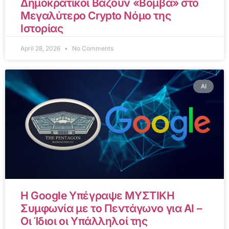
Δημοκρατικοί Βάζουν «Βόμβα» στο
Μεγαλύτερο Crypto Νόμο της
Ιστορίας
April 28, 2026
No Comments
AI
Η Google Υπέγραψε ΜΥΣΤΙΚΗ
Συμφωνία με το Πεντάγωνο για AI –
Οι Ίδιοι οι Υπάλληλοί της