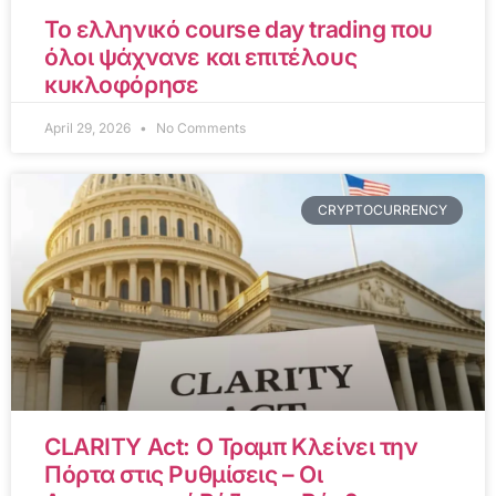
Το ελληνικό course day trading που
όλοι ψάχνανε και επιτέλους
κυκλοφόρησε
April 29, 2026
No Comments
CRYPTOCURRENCY
CLARITY Act: Ο Τραμπ Κλείνει την
Πόρτα στις Ρυθμίσεις – Οι