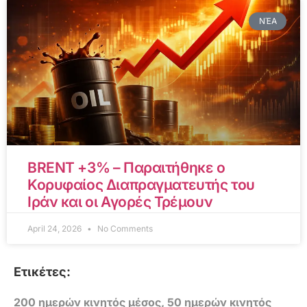
ΝΈΑ
BRENT +3% – Παραιτήθηκε ο
Κορυφαίος Διαπραγματευτής του
Ιράν και οι Αγορές Τρέμουν
April 24, 2026
No Comments
Ετικέτες:
200 ημερών κινητός μέσος
,
50 ημερών κινητός