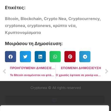
Ετικέτες:
Bitcoin
,
Blockchain
,
Crypto Nea
,
Cryptocurrency
,
cryptonea
,
cryptonews
,
κρύπτο νέα
,
Κρυπτονομίσματα
Μοιράσου τη Δημοσίευση:
ΠΡΟΗΓΟΥΜΕΝΗ ΔΗΜΟΣΙΕΥΣΗ
ΕΠΟΜΕΝΗ ΔΗΜΟΣΙΕΥΣΗ
Το Bitcoin αναμένεται να φτάσει τα $200.000 μέχρι τα τέλη του 2025, χωρίς να επηρεάζεται από τα αποτελέσματα των εκλογών
Ο χρυσός έφτασε σε ρεκόρ καθώς το Bitcoin ξεπέρασε τα 64 χιλιάδες δολάρια το ράλι Σεπτεμβρίου
Cryptonea © All rights reserved