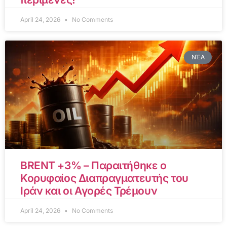
April 24, 2026
No Comments
ΝΈΑ
BRENT +3% – Παραιτήθηκε ο
Κορυφαίος Διαπραγματευτής του
Ιράν και οι Αγορές Τρέμουν
April 24, 2026
No Comments