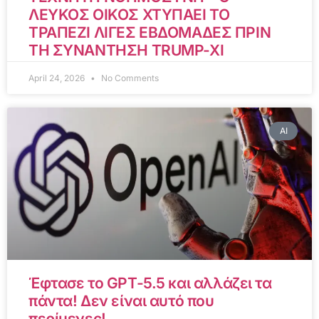
ΛΕΥΚΟΣ ΟΙΚΟΣ ΧΤΥΠΑΕΙ ΤΟ
ΤΡΑΠΕΖΙ ΛΙΓΕΣ ΕΒΔΟΜΑΔΕΣ ΠΡΙΝ
ΤΗ ΣΥΝΑΝΤΗΣΗ TRUMP-XI
April 24, 2026
No Comments
AI
Έφτασε το GPT-5.5 και αλλάζει τα
πάντα! Δεν είναι αυτό που
περίμενες!