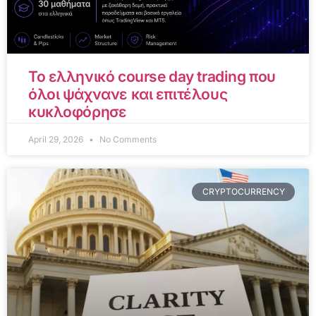
Το ελληνικό course day trading που
όλοι ψάχνανε και επιτέλους
κυκλοφόρησε
April 29, 2026
No Comments
CRYPTOCURRENCY