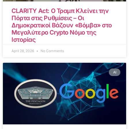
CLARITY Act: Ο Τραμπ Κλείνει την
Πόρτα στις Ρυθμίσεις – Οι
Δημοκρατικοί Βάζουν «Βόμβα» στο
Μεγαλύτερο Crypto Νόμο της
Ιστορίας
April 28, 2026
No Comments
AI