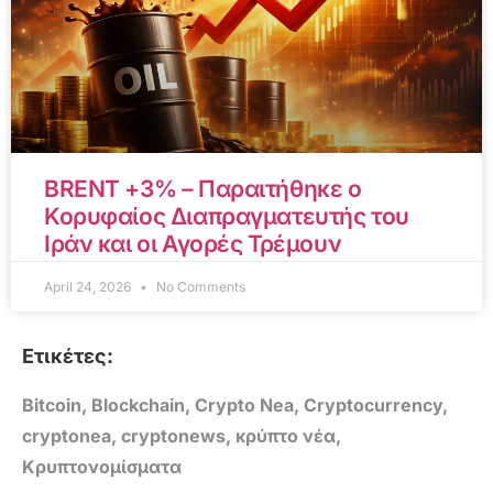
BRENT +3% – Παραιτήθηκε ο
Κορυφαίος Διαπραγματευτής του
Ιράν και οι Αγορές Τρέμουν
April 24, 2026
No Comments
Ετικέτες:
Bitcoin
,
Blockchain
,
Crypto Nea
,
Cryptocurrency
,
cryptonea
,
cryptonews
,
κρύπτο νέα
,
Κρυπτονομίσματα