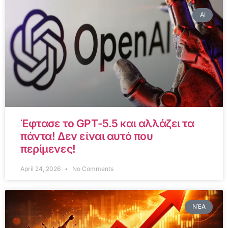
AI
Έφτασε το GPT-5.5 και αλλάζει τα
πάντα! Δεν είναι αυτό που
περίμενες!
April 24, 2026
No Comments
ΝΈΑ