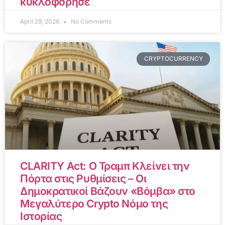
κυκλοφόρησε
April 29, 2026
No Comments
CRYPTOCURRENCY
CLARITY Act: Ο Τραμπ Κλείνει την
Πόρτα στις Ρυθμίσεις – Οι
Δημοκρατικοί Βάζουν «Βόμβα» στο
Μεγαλύτερο Crypto Νόμο της
Ιστορίας