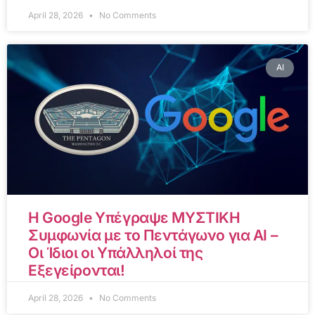
April 28, 2026
No Comments
AI
Η Google Υπέγραψε ΜΥΣΤΙΚΗ
Συμφωνία με το Πεντάγωνο για AI –
Οι Ίδιοι οι Υπάλληλοί της
Εξεγείρονται!
April 28, 2026
No Comments