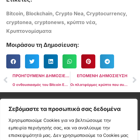
Bitcoin
,
Blockchain
,
Crypto Nea
,
Cryptocurrency
,
cryptonea
,
cryptonews
,
κρύπτο νέα
,
Κρυπτονομίσματα
Μοιράσου τη Δημοσίευση:
ΠΡΟΗΓΟΥΜΕΝΗ ΔΗΜΟΣΙΕΥΣΗ
ΕΠΟΜΕΝΗ ΔΗΜΟΣΙΕΥΣΗ
Ο ενθουσιασμός του Bitcoin ETF επανέρχεται με έντονο ενδιαφέρον στην αγορά, ωθώντας την τιμή του BTC κοντά στα 38 χιλιάδες $
Οι πλατφόρμες κρύπτο που συνδέονται με τον Justin Sun υφίστανται 4 παραβιάσεις σε διάστημα 2 μηνών
Cryptonea © All rights reserved
Σεβόμαστε τα προσωπικά σας δεδομένα
Χρησιμοποιούμε Cookies για να βελτιώσουμε την
εμπειρία περιήγησής σας, και να αναλύουμε την
επισκεψιμότητά μας. Δεν χρησιμοποιούμε τα Cookies μας