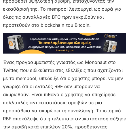
προσφέρει υψηλότερη αμοιβή, επιταχύνοντας την
εκκαθάρισή της. Το mempool λειτουργεί ως ουρά για
όλες τις συναλλαγές BTC πριν εγκριθούν και
προστεθούν στo blockchain του Bitcoin.
Ένας προγραμματιστής γνωστός ως Mononaut στο
Twitter, που ειδικεύεται στις εξελίξεις που σχετίζονται
με το mempool, υπέδειξε ότι ο χρήστης μπορεί να μην
γνώριζε ότι οι εντολές RBF δεν μπορούν να
ακυρωθούν. Είναι πιθανό ο χρήστης να επιχείρησε
πολλαπλές αντικαταστάσεις αμοιβών σε μια
προσπάθεια να ακυρώσει τη συναλλαγή. Το ιστορικό
RBF αποκάλυψε ότι η τελευταία αντικατάσταση αύξησε
την αμοιβή κατά επιπλέον 20%, προσθέτοντας