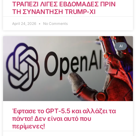
ΤΡΑΠΕΖΙ ΛΙΓΕΣ ΕΒΔΟΜΑΔΕΣ ΠΡΙΝ
ΤΗ ΣΥΝΑΝΤΗΣΗ TRUMP-XI
April 24, 2026
No Comments
AI
Έφτασε το GPT-5.5 και αλλάζει τα
πάντα! Δεν είναι αυτό που
περίμενες!