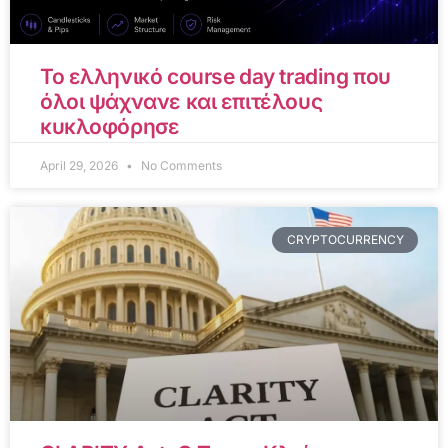
Το ελληνικό course day trading που
όλοι ψάχνανε και επιτέλους
κυκλοφόρησε
April 29, 2026
No Comments
CRYPTOCURRENCY