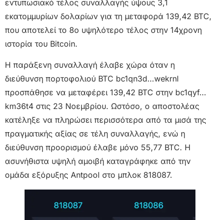
εντυπωσιακό τέλος συναλλαγής ύψους 3,1
εκατομμυρίων δολαρίων για τη μεταφορά 139,42 BTC,
που αποτελεί το 8ο υψηλότερο τέλος στην 14χρονη
ιστορία του Bitcoin.
Η παράξενη συναλλαγή έλαβε χώρα όταν η
διεύθυνση πορτοφολιού BTC bc1qn3d…wekrnl
προσπάθησε να μεταφέρει 139,42 BTC στην bc1qyf…
km36t4 στις 23 Νοεμβρίου. Ωστόσο, ο αποστολέας
κατέληξε να πληρώσει περισσότερα από τα μισά της
πραγματικής αξίας σε τέλη συναλλαγής, ενώ η
διεύθυνση προορισμού έλαβε μόνο 55,77 BTC. Η
ασυνήθιστα υψηλή αμοιβή καταγράφηκε από την
ομάδα εξόρυξης Antpool στο μπλοκ 818087.