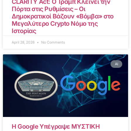
CLARITY Act: Ο Τραμπ Κλείνει την
Πόρτα στις Ρυθμίσεις – Οι
Δημοκρατικοί Βάζουν «Βόμβα» στο
Μεγαλύτερο Crypto Νόμο της
Ιστορίας
April 28, 2026
No Comments
AI
Η Google Υπέγραψε ΜΥΣΤΙΚΗ