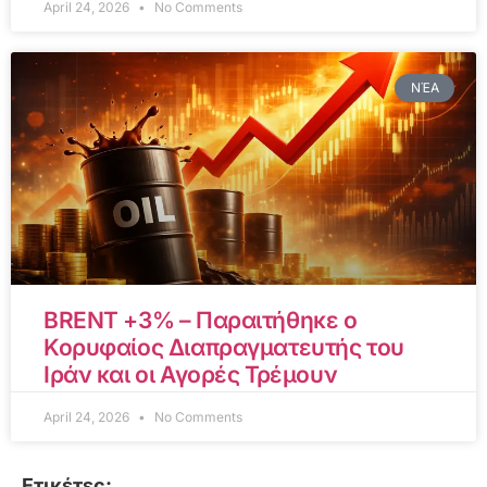
April 24, 2026
No Comments
ΝΈΑ
BRENT +3% – Παραιτήθηκε ο
Κορυφαίος Διαπραγματευτής του
Ιράν και οι Αγορές Τρέμουν
April 24, 2026
No Comments
Ετικέτες: