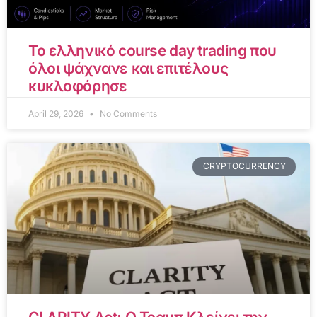
Το ελληνικό course day trading που
όλοι ψάχνανε και επιτέλους
κυκλοφόρησε
April 29, 2026
No Comments
CRYPTOCURRENCY