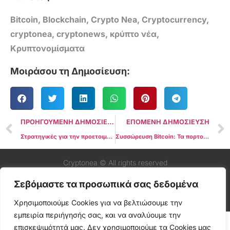
Bitcoin
,
Blockchain
,
Crypto Nea
,
Cryptocurrency
,
cryptonea
,
cryptonews
,
κρύπτο νέα
,
Κρυπτονομίσματα
Μοιράσου τη Δημοσίευση:
ΠΡΟΗΓΟΥΜΕΝΗ ΔΗΜΟΣΙΕΥΣΗ
ΕΠΟΜΕΝΗ ΔΗΜΟΣΙΕΥΣΗ
Στρατηγικές για την προετοιμασία διακυμάνσεων τιμών Bitcoin κατά τη συνεδρίαση της Fed του Σεπτεμβρίου FOMC
Συσσώρευση Bitcoin: Τα πορτοφόλια με 100+ BTC έφτασαν σε υψηλό 17 μηνών
Cryptonea © All rights reserved
Σεβόμαστε τα προσωπικά σας δεδομένα
Χρησιμοποιούμε Cookies για να βελτιώσουμε την
εμπειρία περιήγησής σας, και να αναλύουμε την
επισκεψιμότητά μας. Δεν χρησιμοποιούμε τα Cookies μας