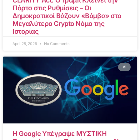
CLARITY Act: Ο Τραμπ Κλείνει την
Πόρτα στις Ρυθμίσεις – Οι
Δημοκρατικοί Βάζουν «Βόμβα» στο
Μεγαλύτερο Crypto Νόμο της
Ιστορίας
April 28, 2026
No Comments
AI
Η Google Υπέγραψε ΜΥΣΤΙΚΗ