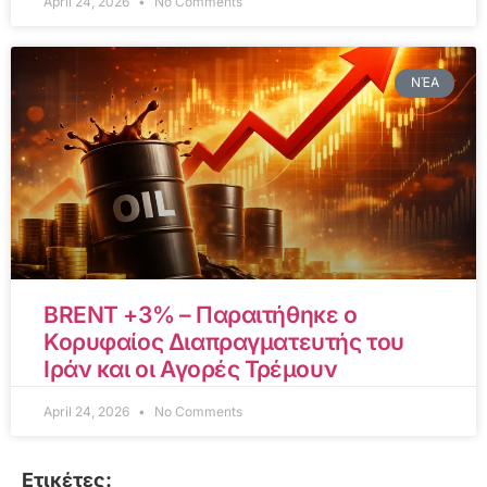
April 24, 2026
No Comments
ΝΈΑ
BRENT +3% – Παραιτήθηκε ο
Κορυφαίος Διαπραγματευτής του
Ιράν και οι Αγορές Τρέμουν
April 24, 2026
No Comments
Ετικέτες: