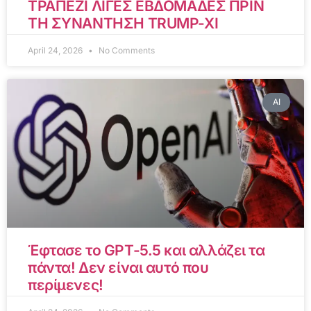
ΤΡΑΠΕΖΙ ΛΙΓΕΣ ΕΒΔΟΜΑΔΕΣ ΠΡΙΝ
ΤΗ ΣΥΝΑΝΤΗΣΗ TRUMP-XI
April 24, 2026
No Comments
AI
Έφτασε το GPT-5.5 και αλλάζει τα
πάντα! Δεν είναι αυτό που
περίμενες!