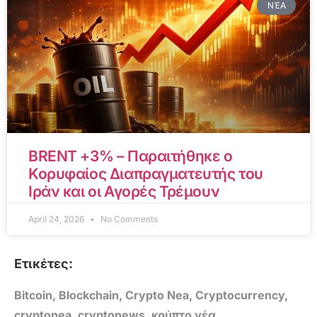
ΝΈΑ
BRENT +3% – Παραιτήθηκε ο
Κορυφαίος Διαπραγματευτής του
Ιράν και οι Αγορές Τρέμουν
April 24, 2026
No Comments
Ετικέτες:
Bitcoin
,
Blockchain
,
Crypto Nea
,
Cryptocurrency
,
cryptonea
,
cryptonews
,
κρύπτο νέα
,