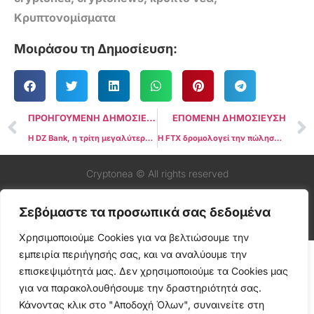
Κρυπτονομίσματα
Μοιράσου τη Δημοσίευση:
ΠΡΟΗΓΟΥΜΕΝΗ ΔΗΜΟΣΙΕΥΣΗ
ΕΠΟΜΕΝΗ ΔΗΜΟΣΙΕΥΣΗ
Η DZ Bank, η τρίτη μεγαλύτερη γερμανική τράπεζα, θα ξεκινήσει Crypto Custody για θεσμικούς επενδυτές
Η FTX δρομολογεί την πώληση των περιουσιακών στοιχείων της Grayscale και της Bitwise, συνολικού ύψους 744 εκατομμυρίων δολαρίων
Cryptonea © All rights reserved
Σεβόμαστε τα προσωπικά σας δεδομένα
Χρησιμοποιούμε Cookies για να βελτιώσουμε την
εμπειρία περιήγησής σας, και να αναλύουμε την
επισκεψιμότητά μας. Δεν χρησιμοποιούμε τα Cookies μας
για να παρακολουθήσουμε την δραστηριότητά σας.
Κάνοντας κλικ στο "Αποδοχή Όλων", συναινείτε στη