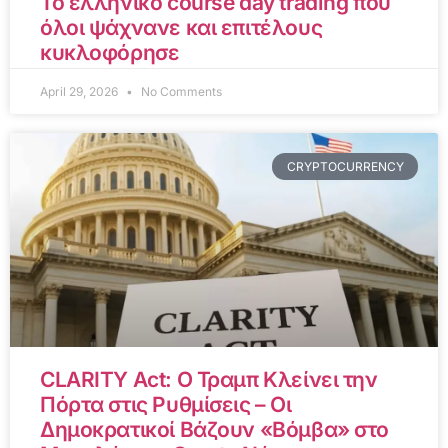
Το ελληνικό course day trading που
όλοι ψάχνανε και επιτέλους
κυκλοφόρησε
April 29, 2026
No Comments
CRYPTOCURRENCY
CLARITY Act: Ο Τραμπ Κλείνει την
Πόρτα στις Ρυθμίσεις – Οι
Δημοκρατικοί Βάζουν «Βόμβα» στο