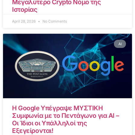
Μεγαλύτερο Crypto Νόμο της
Ιστορίας
April 28, 2026
No Comments
AI
Η Google Υπέγραψε ΜΥΣΤΙΚΗ
Συμφωνία με το Πεντάγωνο για AI –
Οι Ίδιοι οι Υπάλληλοί της
Εξεγείρονται!